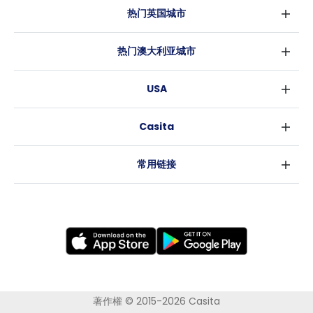
热门英国城市
伦敦
热门澳大利亚城市
伯明翰
悉尼
格拉斯哥
USA
墨尔本
利物浦
纽约
布里斯班
爱丁堡
Casita
沃斯堡
珀斯
曼彻斯特
消息
洛杉矶
阿德莱德
利兹
常用链接
亚特兰大
堪培拉
谢菲尔德
罗利
布里斯托
新奥尔良
卡迪夫
考文垂
莱斯特
布拉德福德
纽卡斯尔
著作權 © 2015-2026 Casita