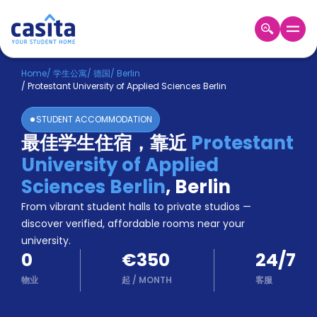
Home
ZH
EUR
Home
/
学生公寓
/
德国
/
Berlin
/
Protestant University of Applied Sciences Berlin
登
入
STUDENT ACCOMMODATION
Booking
最佳学生住宿，靠近
Protestant
Accommodation
University of Applied
About
us
Sciences Berlin
,
Berlin
Blog
From vibrant student halls to private studios —
Refer
discover verified, affordable rooms near your
And
university.
Become
Earn
0
€350
24/7
A
Partner
物业
起
/
MONTH
客服
Help
and
Phone
Support