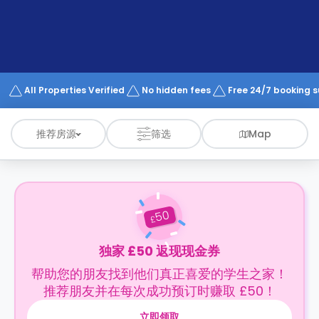
support
Contact
us
How
It
Works
FAQs
All Properties Verified
No hidden fees
Free 24/7 booking 
推荐房源
筛选
Map
50
£
独家 £50 返现现金券
帮助您的朋友找到他们真正喜爱的学生之家！
推荐朋友并在每次成功预订时赚取 £50！
立即领取