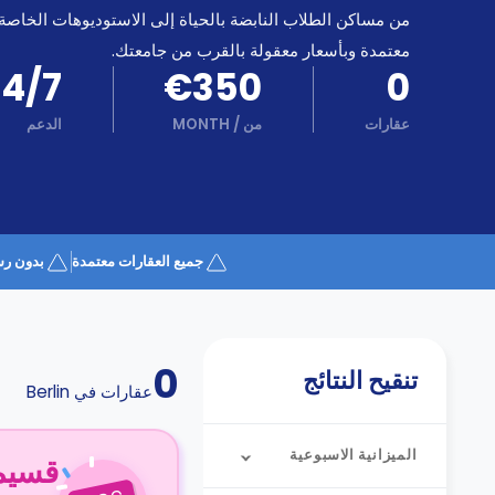
كن
اكسب
من مساكن الطلاب النابضة بالحياة إلى الاستوديوهات الخاصة
شريكا
معتمدة وبأسعار معقولة بالقرب من جامعتك.
الدعم
24/7
€350
0
الدعم
و
عبر
المساعدة
عقارات
من
/
MONTH
الدعم
الهاتف
اتصل
بنا
كيف
تعمل؟
الأسئلة
جميع العقارات معتمدة
بدون رس
الشائعة
0
تنقيح النتائج
عقارات في
Berlin
الميزانية الاسبوعية
قسيمة ا