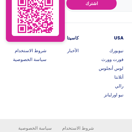
اشترك
USA
كاسيتا
روابط هامة
نيويورك
الأخبار
شروط الاستخدام
فورت وورث
سياسة الخصوصية
لوس أنجلوس
أتلانتا
رالي
نيو اورليانز
شروط الاستخدام
سياسة الخصوصية