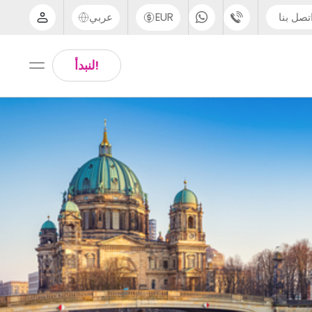
تصل بنا
EUR
عربي
الدعم عبر الهاتف
Arabic
!لنبدأ
UK - +44 (0) 20 3871 8666
Chinese
IN - +91 (80) 3711 1326
English
US - +1 (646) 718 6172
Thai