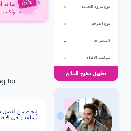
£
50
ساعد أص
نوع مزود الخدمة
واكسب 50 جنيهًا إسترلينيًا عن كل حجز
نوع الغرفة
المميزات
سياسة الالغاء
تطبيق
تنقيح النتائج
g for.
نساعدك في الاختي