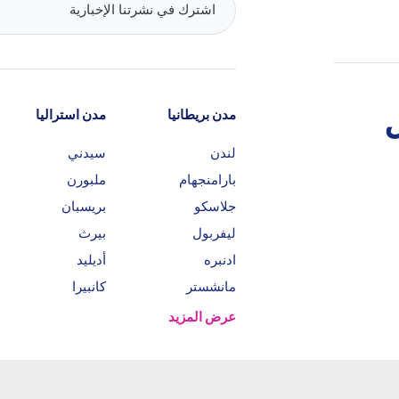
مدن بريطانيا
مدن استراليا
لندن
سيدني
بارامنجهام
ملبورن
جلاسكو
بريسبان
ليفربول
بيرث
ادنبره
أديليد
مانشستر
كانبيرا
عرض المزيد