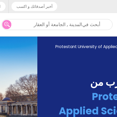
أخبر أصدقائك و اكسب
ا
المدينة , الجامعة أو العقار
أبحث في
Protestant University of Applied
رب من
Prot
Applied Sci