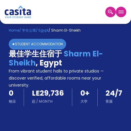
Home
ZH
EGP
Home
/
学生公寓
/
Egypt
/
Sharm El-Sheikh
登
STUDENT ACCOMMODATION
入
最佳学生住宿于
Sharm El-
Booking
Sheikh
,
Egypt
Accommodation
About
From vibrant student halls to private studios —
us
discover verified, affordable rooms near your
Blog
university.
Refer
0
LE29,736
0
+
24/7
And
Become
Earn
物业
起
/
MONTH
大学
客服
A
Partner
Help
and
Phone
Support