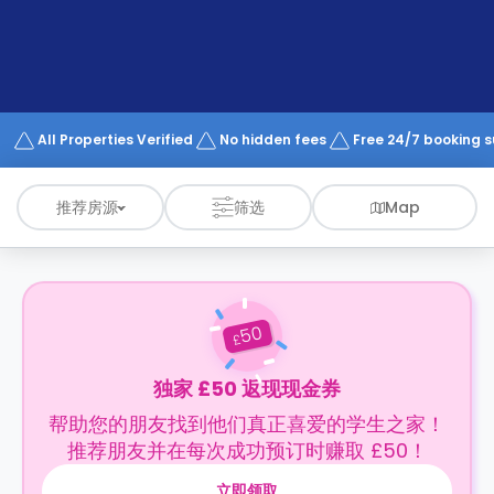
support
Contact
us
How
It
Works
FAQs
All Properties Verified
No hidden fees
Free 24/7 booking 
推荐房源
筛选
Map
50
£
独家 £50 返现现金券
帮助您的朋友找到他们真正喜爱的学生之家！
推荐朋友并在每次成功预订时赚取 £50！
立即领取