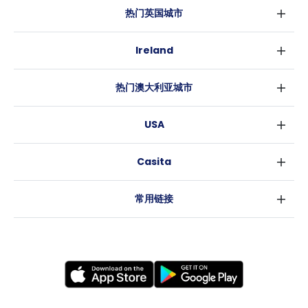
热门英国城市
伦敦
Ireland
伯明翰
都柏林
格拉斯哥
热门澳大利亚城市
科克
利物浦
悉尼
高威
爱丁堡
USA
墨尔本
曼彻斯特
纽约
布里斯班
利兹
Casita
沃斯堡
珀斯
谢菲尔德
消息
洛杉矶
阿德莱德
布里斯托
常用链接
亚特兰大
堪培拉
卡迪夫
罗利
考文垂
新奥尔良
莱斯特
布拉德福德
纽卡斯尔