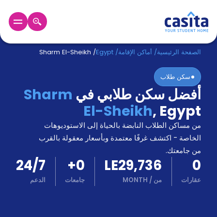
الرئيسية
عربي
EGP
الصفحة الرئيسية
/
أماكن الإقامة
/
Egypt
/
Sharm El-Sheikh
سكن طلاب
دخول
أفضل سكن طلابي في
Sharm
حجز
El-Sheikh
,
Egypt
السكن
من
من مساكن الطلاب النابضة بالحياة إلى الاستوديوهات
نحن؟
الخاصة - اكتشف غرفًا معتمدة وبأسعار معقولة بالقرب
المدونة
من جامعتك.
أخبر
24/7
+
0
LE29,736
0
أصدقائك
و
عقارات
من
/
MONTH
جامعات
الدعم
كن
اكسب
شريكا
الدعم