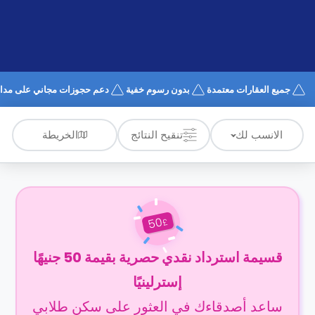
الدعم
و
عبر
المساعدة
الهاتف
اتصل
بنا
كيف
جميع العقارات معتمدة
بدون رسوم خفية
دعم حجوزات مجاني على مدار 4/7
تعمل؟
الأسئلة
الشائعة
الخريطة
الانسب لك
تنقيح النتائج
50
£
قسيمة استرداد نقدي حصرية بقيمة 50 جنيهًا
إسترلينيًا
ساعد أصدقاءك في العثور على سكن طلابي