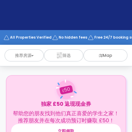
support
Contact
us
How
It
Works
FAQs
All Properties Verified
No hidden fees
Free 24/7 booking 
推荐房源
筛选
Map
50
£
独家 £50 返现现金券
帮助您的朋友找到他们真正喜爱的学生之家！
推荐朋友并在每次成功预订时赚取 £50！
立即领取