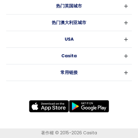
热门英国城市
伦敦
热门澳大利亚城市
伯明翰
悉尼
格拉斯哥
USA
墨尔本
利物浦
纽约
布里斯班
爱丁堡
Casita
沃斯堡
珀斯
曼彻斯特
消息
洛杉矶
阿德莱德
利兹
常用链接
亚特兰大
堪培拉
谢菲尔德
罗利
布里斯托
新奥尔良
卡迪夫
考文垂
莱斯特
布拉德福德
纽卡斯尔
著作權 © 2015-2026 Casita