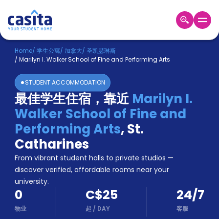
Home
ZH
CAD
Home
/
学生公寓
/
加拿大
/
圣凯瑟琳斯
/
Marilyn I. Walker School of Fine and Performing Arts
登
入
STUDENT ACCOMMODATION
Booking
最佳学生住宿，靠近
Marilyn I.
Accommodation
Walker School of Fine and
About
us
Performing Arts
,
St.
Blog
Catharines
Refer
From vibrant student halls to private studios —
And
Become
Earn
discover verified, affordable rooms near your
A
university.
Partner
0
C$25
24/7
Help
and
物业
起
/
DAY
客服
Phone
Support