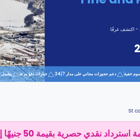
 - اكتشف غرفًا
وم خفية
دعم حجوزات مجاني على مدار 24/7
خيارات دفع مرنة
يشمل قسيمة 
St c
سترداد نقدي حصرية بقيمة 50 جنيهًا إسترلينيًا