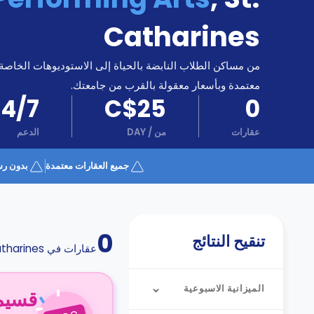
كن
اكسب
شريكا
Catharines
الدعم
الدعم
و
من مساكن الطلاب النابضة بالحياة إلى الاستوديوهات الخاصة
عبر
المساعدة
معتمدة وبأسعار معقولة بالقرب من جامعتك.
الهاتف
اتصل
24/7
C$25
0
بنا
كيف
عقارات
من
/
DAY
الدعم
تعمل؟
الأسئلة
جميع العقارات معتمدة
بدون رس
الشائعة
0
تنقيح النتائج
عقارات في
atharines
الميزانية الاسبوعية
قسيمة ا