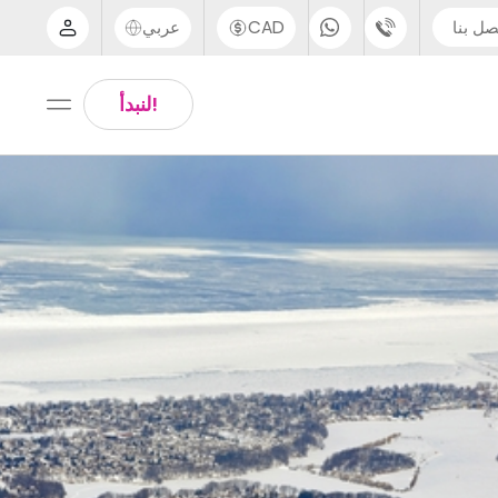
صل بنا
CAD
عربي
الدعم عبر الهاتف
Arabic
!لنبدأ
UK - +44 (0) 20 3871 8666
Chinese
IN - +91 (80) 3711 1326
English
US - +1 (646) 718 6172
Thai