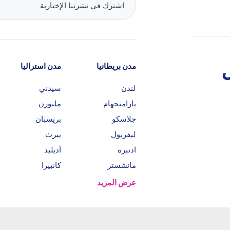
مدن بريطانيا
مدن استراليا
لندن
سيدني
بارامنجهام
ملبورن
جلاسكو
بريسبان
ليفربول
بيرث
ادنبره
أديليد
مانشستر
كانبيرا
عرض المزيد