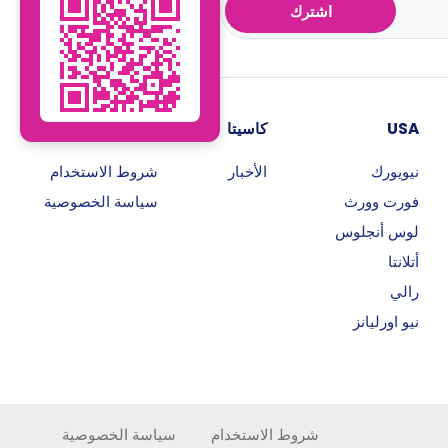
اشترك
USA
كاسيتا
روابط هامة
نيويورك
الأخبار
شروط الاستخدام
فورت وورث
سياسة الخصوصية
لوس أنجلوس
أتلانتا
رالي
نيو اورليانز
شروط الاستخدام
سياسة الخصوصية