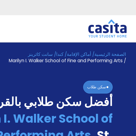
الصفحة الرئيسية
/
أماكن الإقامة
/
كندا
/
سانت كاثرينز
الرئيسية
عربي
CAD
Marilyn I. Walker School of Fine and Performing Arts
/
دخول
حجز
سكن طلاب
السكن
أفضل سكن طلابي بالق
من
نحن؟
 I. Walker School of
المدونة
أخبر
أصدقائك
Performing Arts
,
St.
و