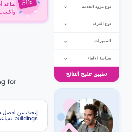
£
50
ساعد أص
نوع مزود الخدمة
واكسب 50 جنيهًا إسترلينيًا عن كل حجز
نوع الغرفة
المميزات
سياسة الالغاء
تطبيق
تنقيح النتائج
g for.
buildings. نساعدك في الاختيار من مجموعة متنوعة من الغرف و المميزات والأسعار