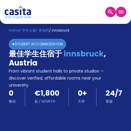
Home
ZH
EUR
Home
/
学生公寓
/
奥地利
/
innsbruck
登
STUDENT ACCOMMODATION
入
最佳学生住宿于
innsbruck
,
Booking
Austria
Accommodation
About
From vibrant student halls to private studios —
us
discover verified, affordable rooms near your
Blog
university.
Refer
0
€1,800
0
+
24/7
And
Become
Earn
物业
起
/
MONTH
大学
客服
A
Partner
Help
and
Phone
Support