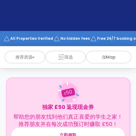
support
Contact
us
How
It
Works
FAQs
All Properties Verified
No hidden fees
Free 24/7 booking 
推荐房源
筛选
Map
50
£
独家 £50 返现现金券
帮助您的朋友找到他们真正喜爱的学生之家！
推荐朋友并在每次成功预订时赚取 £50！
立即领取