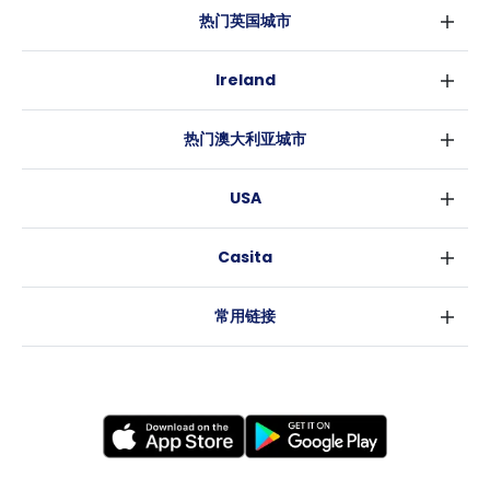
热门英国城市
伦敦
Ireland
伯明翰
都柏林
格拉斯哥
热门澳大利亚城市
科克
利物浦
悉尼
高威
爱丁堡
USA
墨尔本
曼彻斯特
纽约
布里斯班
利兹
Casita
沃斯堡
珀斯
谢菲尔德
消息
洛杉矶
阿德莱德
布里斯托
常用链接
亚特兰大
堪培拉
卡迪夫
罗利
考文垂
新奥尔良
莱斯特
布拉德福德
纽卡斯尔