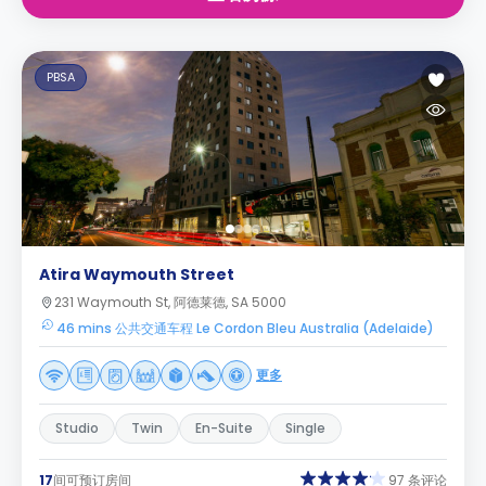
PBSA
Atira Waymouth Street
231 Waymouth St, 阿德莱德, SA 5000
46 mins 公共交通车程 Le Cordon Bleu Australia (Adelaide)
更多
Studio
Twin
En-Suite
Single
17
间可预订房间
97 条评论