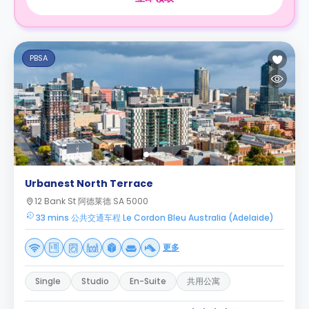
PBSA
Urbanest North Terrace
12 Bank St 阿德莱德 SA 5000
33 mins 公共交通车程 Le Cordon Bleu Australia (Adelaide)
更多
Single
Studio
En-Suite
共用公寓