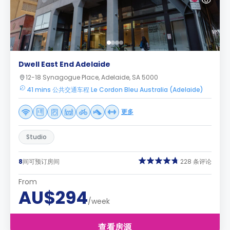
Dwell East End Adelaide
12-18 Synagogue Place, Adelaide, SA 5000
41 mins 公共交通车程 Le Cordon Bleu Australia (Adelaide)
更多
Studio
8
间可预订房间
228 条评论
From
AU$294
/week
查看房源