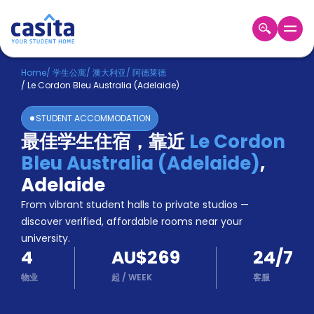
Home
ZH
AUD
Home
/
学生公寓
/
澳大利亚
/
阿德莱德
/
Le Cordon Bleu Australia (Adelaide)
登
入
STUDENT ACCOMMODATION
Booking
最佳学生住宿，靠近
Le Cordon
Accommodation
Bleu Australia (Adelaide)
,
About
us
Adelaide
Blog
From vibrant student halls to private studios —
Refer
discover verified, affordable rooms near your
And
university.
Become
Earn
4
AU$269
24/7
A
Partner
物业
起
/
WEEK
客服
Help
and
Phone
Support