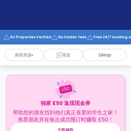
support
Contact
us
How
It
Works
FAQs
All Properties Verified
No hidden fees
Free 24/7 booking 
推荐房源
筛选
Map
50
£
独家 £50 返现现金券
帮助您的朋友找到他们真正喜爱的学生之家！
推荐朋友并在每次成功预订时赚取 £50！
立即领取