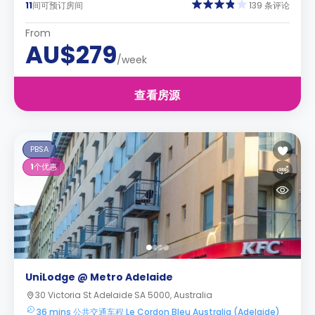
11
间可预订房间
139 条评论
From
AU$279
/week
查看房源
PBSA
1
个优惠
UniLodge @ Metro Adelaide
30 Victoria St Adelaide SA 5000, Australia
36 mins 公共交通车程 Le Cordon Bleu Australia (Adelaide)