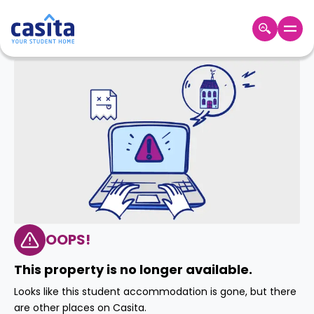
Home
TH
GBP
เข้าสู่
ระบบ
Booking
Accommodation
About
us
Blog
Refer
And
OOPS!
Become
Earn
A
This property is no longer available.
Partner
Help
Looks like this student accommodation is gone, but there
and
Phone
are other places on Casita.
Support