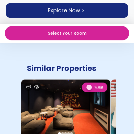
support
Contact
Explore Now
us
How
It
Works
Select Your Room
FAQs
Similar Properties
พิเศษ!
1