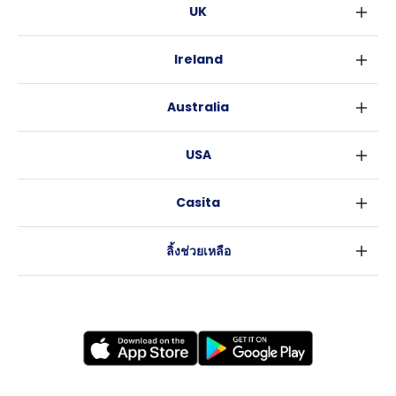
UK
ลอนดอน
Ireland
เบอร์มิงแฮม
ดับลิน
กลาสโกว
Australia
คอร์ค
ลิเวอร์พูล
ซิดนีย์
กาลเวย์
เอดินเบอระ
USA
เมลเบิร์น
แมนเชสเตอร์
นิวยอร์ค
บริสเบน
ลีดส์
Casita
ฟอร์ตเวิร์ธ
เพิร์ธ
เชฟฟีลส์
ข่าว
แอตแลนตา
อะเดลายด์
บริสโทล
ลิ้งช่วยเหลือ
ราลี
แครนเบอร์รา
คาร์ดิฟ
ข้อตกลงการใช้งาน
นิวออร์ลีนส์
โคเวนทรี
นโยบายความเป็นส่วนตัว
ออสติน
เลสเตอร์
แบรดฟอร์ด
นิวแคสเซิล
นอทธิงแฮม