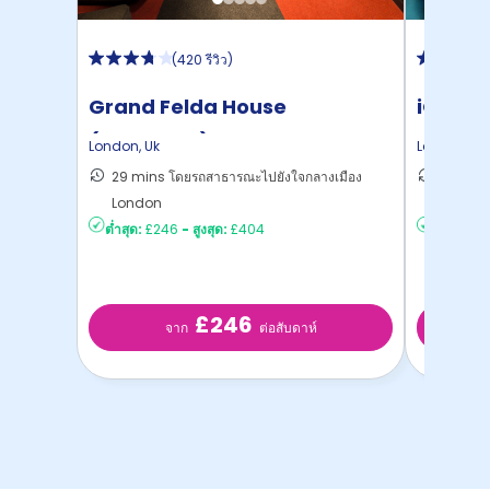
(
420 รีวิว
)
Grand Felda House
iQ Ban
(Wembley)
London
,
Uk
London
,
Uk
29 mins โดยรถสาธารณะไปยังใจกลางเมือง
17 mins
London
London
ต่ำสุด:
£246
-
สูงสุด:
£404
ต่ำสุด:
£4
£246
จาก
ต่อสับดาห์