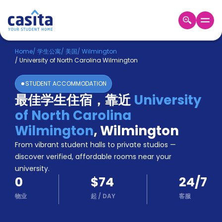
Home
ZH
USD
Home
/
学生公寓
/
美国
/
Wilmington
/
University of North Carolina Wilmington
登
入
STUDENT ACCOMMODATION
Booking
最佳学生住宿，靠近
University
Accommodation
of North Carolina
About
us
Wilmington
,
Wilmington
Blog
From vibrant student halls to private studios —
Refer
discover verified, affordable rooms near your
And
university.
Become
Earn
0
$74
24/7
A
Partner
物业
起
/
DAY
客服
Help
and
Phone
Support