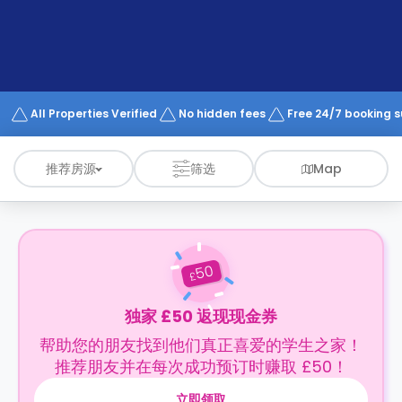
support
Contact
us
How
It
Works
FAQs
All Properties Verified
No hidden fees
Free 24/7 booking 
推荐房源
筛选
Map
50
£
独家 £50 返现现金券
帮助您的朋友找到他们真正喜爱的学生之家！
推荐朋友并在每次成功预订时赚取 £50！
立即领取