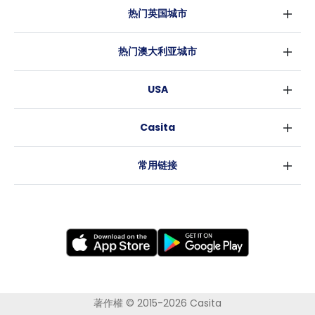
热门英国城市
伦敦
热门澳大利亚城市
伯明翰
悉尼
格拉斯哥
USA
墨尔本
利物浦
纽约
布里斯班
爱丁堡
Casita
沃斯堡
珀斯
曼彻斯特
消息
洛杉矶
阿德莱德
利兹
常用链接
亚特兰大
堪培拉
谢菲尔德
罗利
布里斯托
新奥尔良
卡迪夫
考文垂
莱斯特
布拉德福德
纽卡斯尔
著作權 © 2015-2026 Casita