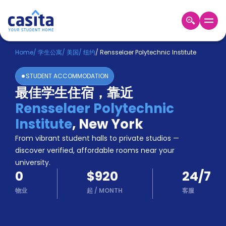
Home
ZH
USD
Home
/
学生公寓
/
美国
/
纽约
/
Rensselaer Polytechnic Institute
登
STUDENT ACCOMMODATION
入
最佳学生住宿，靠近
Booking
Rensselaer Polytechnic
Accommodation
About
Institute
,
New York
us
From vibrant student halls to private studios —
Blog
discover verified, affordable rooms near your
Refer
university.
And
Become
0
$920
24/7
Earn
A
物业
起
/
MONTH
客服
Partner
Help
and
Phone
Support