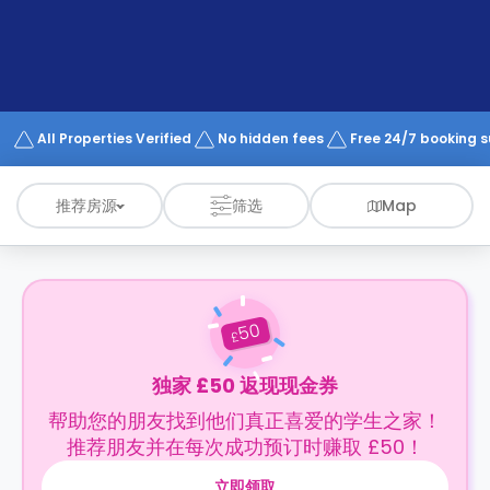
support
Contact
us
How
It
Works
FAQs
All Properties Verified
No hidden fees
Free 24/7 booking 
推荐房源
筛选
Map
50
£
独家 £50 返现现金券
帮助您的朋友找到他们真正喜爱的学生之家！
推荐朋友并在每次成功预订时赚取 £50！
立即领取