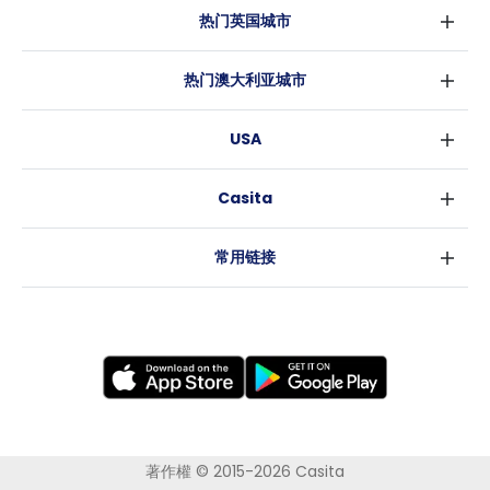
热门英国城市
伦敦
热门澳大利亚城市
伯明翰
悉尼
格拉斯哥
USA
墨尔本
利物浦
纽约
布里斯班
爱丁堡
Casita
沃斯堡
珀斯
曼彻斯特
消息
洛杉矶
阿德莱德
利兹
常用链接
亚特兰大
堪培拉
谢菲尔德
罗利
布里斯托
新奥尔良
卡迪夫
考文垂
莱斯特
布拉德福德
纽卡斯尔
著作權 © 2015-2026 Casita