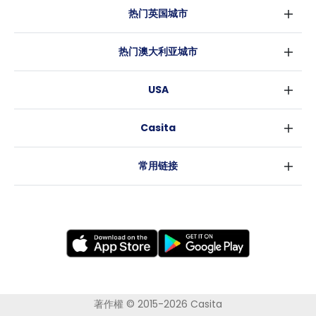
热门英国城市
伦敦
热门澳大利亚城市
伯明翰
悉尼
格拉斯哥
USA
墨尔本
利物浦
纽约
布里斯班
爱丁堡
Casita
沃斯堡
珀斯
曼彻斯特
消息
洛杉矶
阿德莱德
利兹
常用链接
亚特兰大
堪培拉
谢菲尔德
罗利
布里斯托
新奥尔良
卡迪夫
考文垂
莱斯特
布拉德福德
纽卡斯尔
著作權 © 2015-2026 Casita