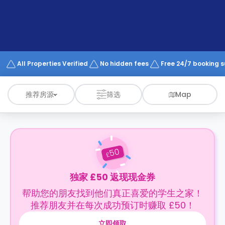
support
Contact
us
How
It
Works
FAQs
All Properties Verified
No hidden fees
Free 24/7 booking 
推荐房源
筛选
Map
50
£
独家 £50 返现现金券
帮助您的朋友找到他们真正喜爱的学生之家！
推荐朋友并在每次成功预订时赚取 £50！
立即领取