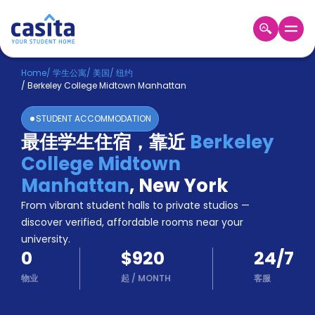
Home
ZH
USD
Home
/
学生公寓
/
美国
/
纽约
/
Berkeley College Midtown Manhattan
登
入
STUDENT ACCOMMODATION
Booking
最佳学生住宿，靠近
Berkeley
Accommodation
College Midtown
About
us
Manhattan
,
New York
Blog
From vibrant student halls to private studios —
Refer
discover verified, affordable rooms near your
And
university.
Become
Earn
0
$920
24/7
A
Partner
物业
起
/
MONTH
客服
Help
and
Phone
Support