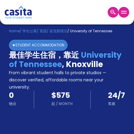
Home
ZH
USD
Home
/
学生公寓
/
美国
/
诺克斯维尔
/
University of Tennessee
登
STUDENT ACCOMMODATION
入
最佳学生住宿，靠近
University
Booking
of Tennessee
,
Knoxville
Accommodation
About
From vibrant student halls to private studios —
us
discover verified, affordable rooms near your
Blog
university.
Refer
0
$575
24/7
And
Become
Earn
物业
起
/
MONTH
客服
A
Partner
Help
and
Phone
Support