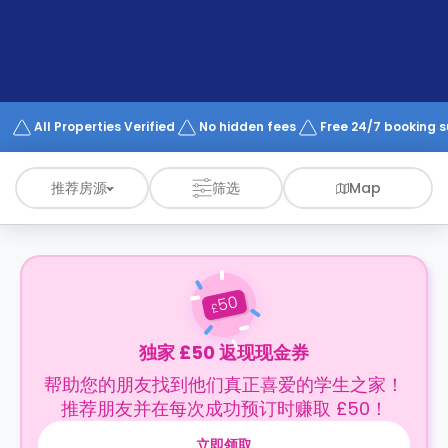
support
Contact
us
How
It
Works
FAQs
All Properties Verified
No hidden fees
Free 24/7 booking 
推荐房源
筛选
Map
50
£
独家 £50 返现现金券
帮助您的朋友找到他们真正喜爱的学生之家！
推荐朋友并在每次成功预订时赚取 £50！
立即领取