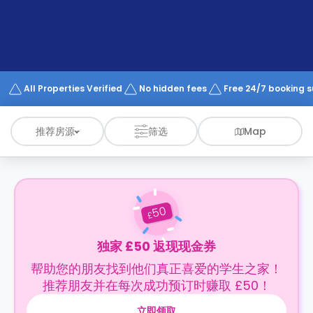
support
Contact
us
How
It
Works
FAQs
All Properties Verified
No hidden fees
Free 24/7 booking 
推荐房源
筛选
Map
50
£
独家 £50 返现现金券
帮助您的朋友找到他们真正喜爱的学生之家！
推荐朋友并在每次成功预订时赚取 £50！
立即领取