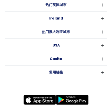
热门英国城市
伦敦
Ireland
伯明翰
都柏林
格拉斯哥
热门澳大利亚城市
科克
利物浦
悉尼
高威
爱丁堡
USA
墨尔本
曼彻斯特
纽约
布里斯班
利兹
Casita
沃斯堡
珀斯
谢菲尔德
消息
洛杉矶
阿德莱德
布里斯托
常用链接
亚特兰大
堪培拉
卡迪夫
罗利
考文垂
新奥尔良
莱斯特
布拉德福德
纽卡斯尔