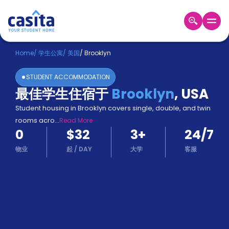
Home
ZH
USD
Home
/
学生公寓
/
美国
/
Brooklyn
登
STUDENT ACCOMMODATION
入
最佳学生住宿于
Brooklyn
,
USA
Booking
Student housing in Brooklyn covers single, double, and twin
Accommodation
About
rooms acro
...
Read More
us
0
$32
3
+
24/7
Blog
物业
起
/
DAY
大学
客服
Refer
And
Become
Earn
A
Partner
Help
and
Phone
Support