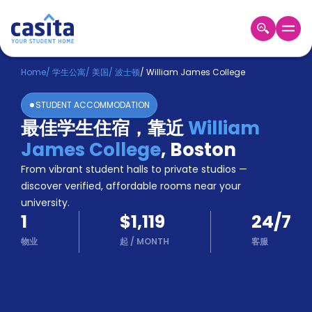
Home
ZH
USD
Home
/
学生公寓
/
美国
/
波士顿
/
William James College
登
STUDENT ACCOMMODATION
入
最佳学生住宿，靠近
William
Booking
James College
,
Boston
Accommodation
About
From vibrant student halls to private studios —
us
discover verified, affordable rooms near your
Blog
university.
Refer
1
$1,119
24/7
And
Become
Earn
物业
起
/
MONTH
客服
A
Partner
Help
and
Phone
Support