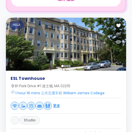
PBSA
ESL Townhouse
81 Park Drive #1 波士顿, MA 02215
1 hour 16 mins 公共交通车程 William James College
更多
Studio