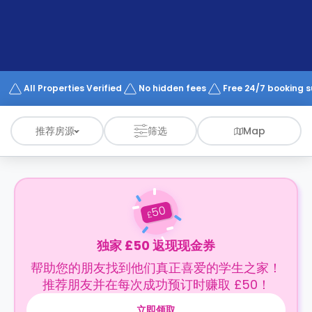
support
Contact
us
How
It
Works
FAQs
All Properties Verified
No hidden fees
Free 24/7 booking 
推荐房源
筛选
Map
50
£
独家 £50 返现现金券
帮助您的朋友找到他们真正喜爱的学生之家！
推荐朋友并在每次成功预订时赚取 £50！
立即领取