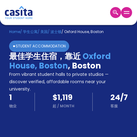
Home
ZH
USD
Home
/
学生公寓
/
美国
/
波士顿
/
Oxford House, Boston
登
STUDENT ACCOMMODATION
入
最佳学生住宿，靠近
Oxford
Booking
House, Boston
,
Boston
Accommodation
About
From vibrant student halls to private studios —
us
discover verified, affordable rooms near your
Blog
university.
Refer
1
$1,119
24/7
And
Become
Earn
物业
起
/
MONTH
客服
A
Partner
Help
and
Phone
Support