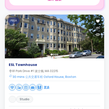
PBSA
ESL Townhouse
81 Park Drive #1 波士顿, MA 02215
30 mins 公共交通车程 Oxford House, Boston
更多
Studio