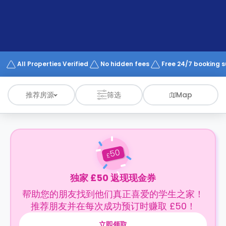
support
Contact
us
How
It
Works
FAQs
All Properties Verified
No hidden fees
Free 24/7 booking 
推荐房源
筛选
Map
50
£
独家 £50 返现现金券
帮助您的朋友找到他们真正喜爱的学生之家！
推荐朋友并在每次成功预订时赚取 £50！
立即领取