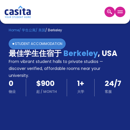
Home
ZH
USD
Home
/
学生公寓
/
美国
/
Berkeley
登
STUDENT ACCOMMODATION
入
最佳学生住宿于
Berkeley
,
USA
Booking
From vibrant student halls to private studios —
Accommodation
About
discover verified, affordable rooms near your
us
university.
0
$900
1
+
24/7
Blog
Refer
物业
起
/
MONTH
大学
客服
And
Become
Earn
A
Partner
Help
and
Phone
Support