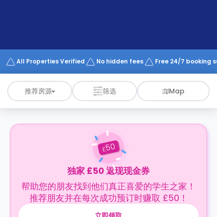
support
Contact
us
How
It
Works
FAQs
All Properties Verified
No hidden fees
Free 24/7 booking 
推荐房源
筛选
Map
50
£
独家 £50 返现现金券
帮助您的朋友找到他们真正喜爱的学生之家！
推荐朋友并在每次成功预订时赚取 £50！
立即领取