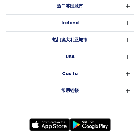
热门英国城市
伦敦
Ireland
伯明翰
都柏林
格拉斯哥
热门澳大利亚城市
科克
利物浦
悉尼
高威
爱丁堡
USA
墨尔本
曼彻斯特
纽约
布里斯班
利兹
Casita
沃斯堡
珀斯
谢菲尔德
消息
洛杉矶
阿德莱德
布里斯托
常用链接
亚特兰大
堪培拉
卡迪夫
罗利
考文垂
新奥尔良
莱斯特
布拉德福德
纽卡斯尔