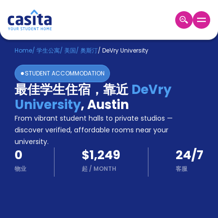
Home
ZH
USD
Home
/
学生公寓
/
美国
/
奥斯汀
/
DeVry University
登
STUDENT ACCOMMODATION
入
最佳学生住宿，靠近
DeVry
Booking
University
,
Austin
Accommodation
About
From vibrant student halls to private studios —
us
discover verified, affordable rooms near your
Blog
university.
Refer
0
$1,249
24/7
And
Become
Earn
物业
起
/
MONTH
客服
A
Partner
Help
and
Phone
Support