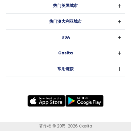
热门英国城市
伦敦
热门澳大利亚城市
伯明翰
悉尼
格拉斯哥
USA
墨尔本
利物浦
纽约
布里斯班
爱丁堡
Casita
沃斯堡
珀斯
曼彻斯特
消息
洛杉矶
阿德莱德
利兹
常用链接
亚特兰大
堪培拉
谢菲尔德
罗利
布里斯托
新奥尔良
卡迪夫
考文垂
莱斯特
布拉德福德
纽卡斯尔
著作權 © 2015-2026 Casita