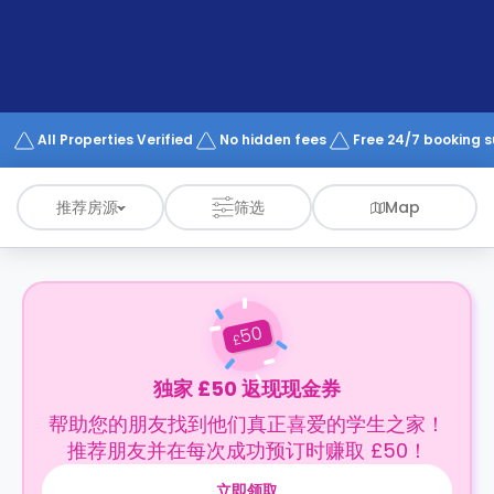
support
Contact
us
How
It
Works
FAQs
All Properties Verified
No hidden fees
Free 24/7 booking 
推荐房源
筛选
Map
50
£
独家 £50 返现现金券
帮助您的朋友找到他们真正喜爱的学生之家！
推荐朋友并在每次成功预订时赚取 £50！
立即领取