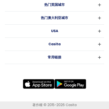
热门英国城市
伦敦
热门澳大利亚城市
伯明翰
悉尼
格拉斯哥
USA
墨尔本
利物浦
纽约
布里斯班
爱丁堡
Casita
沃斯堡
珀斯
曼彻斯特
消息
洛杉矶
阿德莱德
利兹
常用链接
亚特兰大
堪培拉
谢菲尔德
罗利
布里斯托
新奥尔良
卡迪夫
考文垂
莱斯特
布拉德福德
纽卡斯尔
著作權 © 2015-2026 Casita