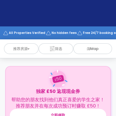
support
Contact
us
How
It
Works
FAQs
All Properties Verified
No hidden fees
Free 24/7 booking 
推荐房源
筛选
Map
50
£
独家 £50 返现现金券
帮助您的朋友找到他们真正喜爱的学生之家！
推荐朋友并在每次成功预订时赚取 £50！
立即领取