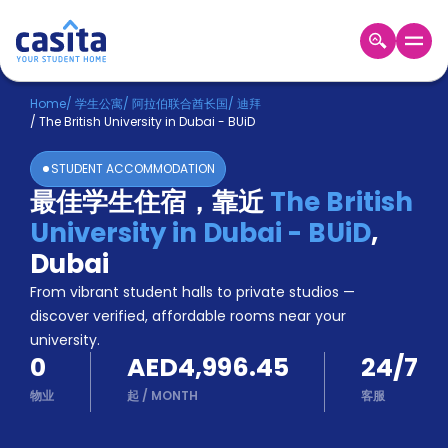
Home
ZH
AED
Home
/
学生公寓
/
阿拉伯联合酋长国
/
迪拜
/
The British University in Dubai - BUiD
登
入
STUDENT ACCOMMODATION
Booking
最佳学生住宿，靠近
The British
Accommodation
University in Dubai - BUiD
,
About
us
Dubai
Blog
From vibrant student halls to private studios —
Refer
discover verified, affordable rooms near your
And
university.
Become
Earn
0
AED4,996.45
24/7
A
Partner
物业
起
/
MONTH
客服
Help
and
Phone
Support