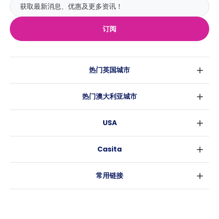
订阅
热门英国城市
伦敦
热门澳大利亚城市
伯明翰
悉尼
格拉斯哥
USA
墨尔本
利物浦
纽约
布里斯班
爱丁堡
Casita
沃斯堡
珀斯
曼彻斯特
消息
洛杉矶
阿德莱德
利兹
常用链接
亚特兰大
堪培拉
谢菲尔德
罗利
布里斯托
新奥尔良
卡迪夫