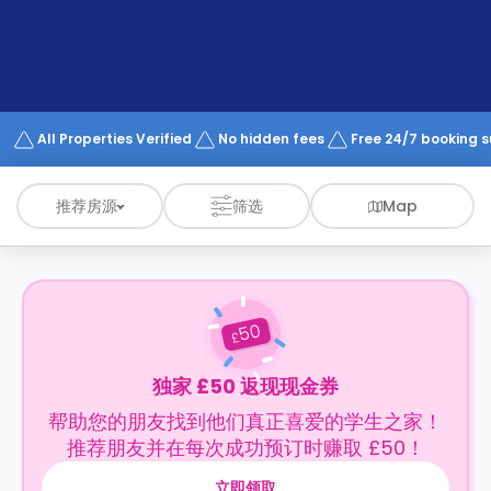
support
Contact
us
How
It
Works
FAQs
All Properties Verified
No hidden fees
Free 24/7 booking 
推荐房源
筛选
Map
50
£
独家 £50 返现现金券
帮助您的朋友找到他们真正喜爱的学生之家！
推荐朋友并在每次成功预订时赚取 £50！
立即领取