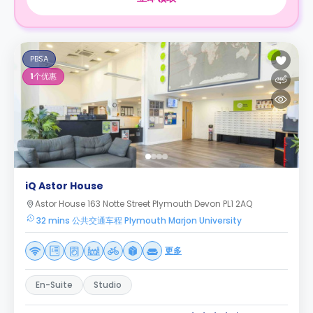
PBSA
1
个优惠
iQ Astor House
Astor House 163 Notte Street Plymouth Devon PL1 2AQ
32 mins 公共交通车程 Plymouth Marjon University
更多
En-Suite
Studio