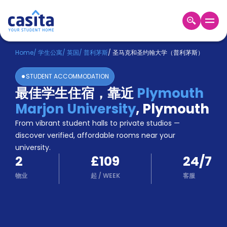
Home
ZH
GBP
Home
/
学生公寓
/
英国
/
普利茅斯
/
圣马克和圣约翰大学（普利茅斯）
登
STUDENT ACCOMMODATION
入
最佳学生住宿，靠近
Plymouth
Booking
Marjon University
,
Plymouth
Accommodation
About
From vibrant student halls to private studios —
us
discover verified, affordable rooms near your
Blog
university.
Refer
2
£109
24/7
And
Become
Earn
物业
起
/
WEEK
客服
A
Partner
Help
and
Phone
Support