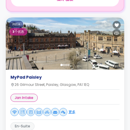
PBSA
3
个优惠
MyPad Paisley
26 Gilmour Street, Paisley, Glasgow, PA1 1EQ
Jan Intake
更多
En-Suite