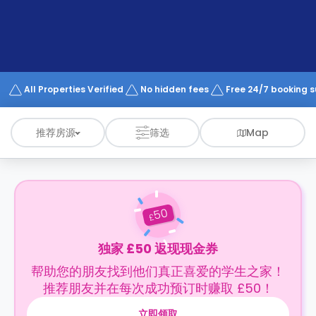
support
Contact
us
How
It
Works
FAQs
All Properties Verified
No hidden fees
Free 24/7 booking 
推荐房源
筛选
Map
50
£
独家 £50 返现现金券
帮助您的朋友找到他们真正喜爱的学生之家！
推荐朋友并在每次成功预订时赚取 £50！
立即领取