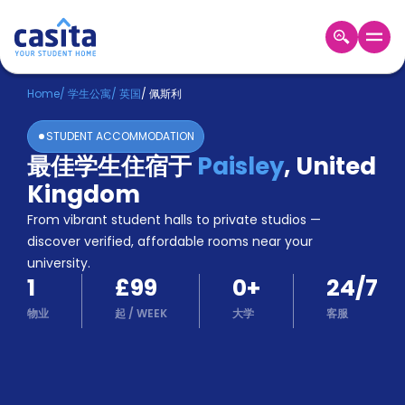
Home
ZH
GBP
Home
/
学生公寓
/
英国
/
佩斯利
登
STUDENT ACCOMMODATION
入
最佳学生住宿于
Paisley
,
United
Booking
Kingdom
Accommodation
About
From vibrant student halls to private studios —
us
discover verified, affordable rooms near your
Blog
university.
Refer
1
£99
0
+
24/7
And
Become
Earn
物业
起
/
WEEK
大学
客服
A
Partner
Help
and
Phone
Support