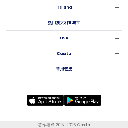
伦敦
Ireland
伯明翰
都柏林
格拉斯哥
热门澳大利亚城市
科克
利物浦
悉尼
高威
爱丁堡
USA
墨尔本
曼彻斯特
纽约
布里斯班
利兹
Casita
沃斯堡
珀斯
谢菲尔德
消息
洛杉矶
阿德莱德
布里斯托
常用链接
亚特兰大
堪培拉
卡迪夫
罗利
考文垂
新奥尔良
莱斯特
布拉德福德
纽卡斯尔
诺丁汉
伍尔弗汉普顿
著作權 © 2015-2026 Casita