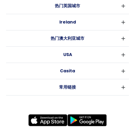
热门英国城市
伦敦
Ireland
伯明翰
都柏林
格拉斯哥
热门澳大利亚城市
科克
利物浦
悉尼
高威
爱丁堡
USA
墨尔本
曼彻斯特
纽约
布里斯班
利兹
Casita
沃斯堡
珀斯
谢菲尔德
消息
洛杉矶
阿德莱德
布里斯托
常用链接
亚特兰大
堪培拉
卡迪夫
罗利
考文垂
新奥尔良
莱斯特
布拉德福德
纽卡斯尔