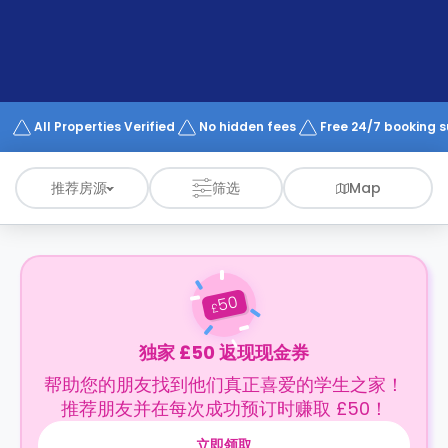
support
Contact
us
How
It
Works
FAQs
All Properties Verified
No hidden fees
Free 24/7 booking 
推荐房源
筛选
Map
50
£
独家 £50 返现现金券
帮助您的朋友找到他们真正喜爱的学生之家！
推荐朋友并在每次成功预订时赚取 £50！
立即领取