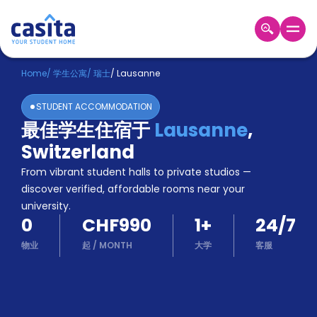
Home
ZH
CHF
Home
/
学生公寓
/
瑞士
/
Lausanne
登
STUDENT ACCOMMODATION
入
最佳学生住宿于
Lausanne
,
Booking
Switzerland
Accommodation
About
From vibrant student halls to private studios —
us
discover verified, affordable rooms near your
Blog
university.
Refer
0
CHF990
1
+
24/7
And
Become
Earn
物业
起
/
MONTH
大学
客服
A
Partner
Help
and
Phone
Support