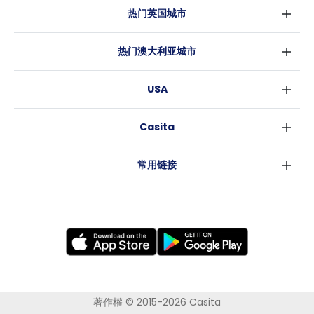
热门英国城市
伦敦
热门澳大利亚城市
伯明翰
悉尼
格拉斯哥
USA
墨尔本
利物浦
纽约
布里斯班
爱丁堡
Casita
沃斯堡
珀斯
曼彻斯特
消息
洛杉矶
阿德莱德
利兹
常用链接
亚特兰大
堪培拉
谢菲尔德
罗利
布里斯托
新奥尔良
卡迪夫
考文垂
莱斯特
布拉德福德
纽卡斯尔
著作權 © 2015-2026 Casita