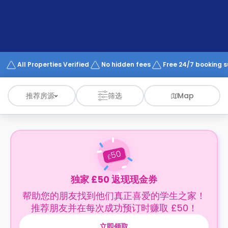
support
Contact
us
How
It
Works
FAQs
All Properties Verified
No hidden fees
Free 24/7 booking 
推荐房源
筛选
Map
50
£
独家 £50 返现现金券
帮助您的朋友找到他们真正喜爱的学生之家！
推荐朋友并在每次成功预订时赚取 £50！
立即领取