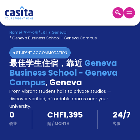
Home
ZH
CHF
Home
/
学生公寓
/
瑞士
/
Geneva
/
Geneva Business School - Geneva Campus
登
入
STUDENT ACCOMMODATION
Booking
最佳学生住宿，靠近
Geneva
Accommodation
Business School - Geneva
About
us
Campus
,
Geneva
Blog
From vibrant student halls to private studios —
Refer
discover verified, affordable rooms near your
And
university.
Become
Earn
0
CHF1,395
24/7
A
Partner
物业
起
/
MONTH
客服
Help
and
Phone
Support