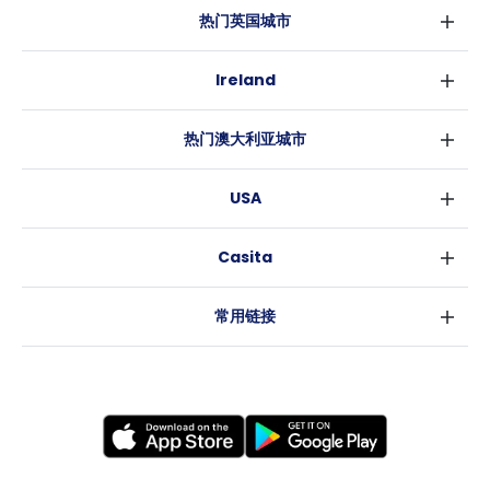
热门英国城市
伦敦
Ireland
伯明翰
都柏林
格拉斯哥
热门澳大利亚城市
科克
利物浦
悉尼
高威
爱丁堡
USA
墨尔本
曼彻斯特
纽约
布里斯班
利兹
Casita
沃斯堡
珀斯
谢菲尔德
消息
洛杉矶
阿德莱德
布里斯托
常用链接
亚特兰大
堪培拉
卡迪夫
罗利
考文垂
新奥尔良
莱斯特
布拉德福德
纽卡斯尔