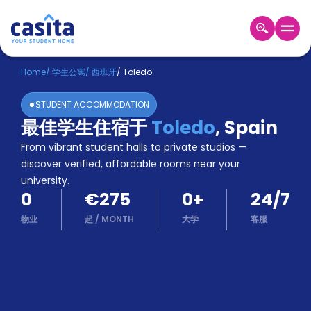
Home
ZH
EUR
Home
/
学生公寓
/
西班牙
/
Toledo
登
STUDENT ACCOMMODATION
入
最佳学生住宿于
Toledo
,
Spain
Booking
From vibrant student halls to private studios —
Accommodation
About
discover verified, affordable rooms near your
us
university.
0
€275
0
+
24/7
Blog
Refer
物业
起
/
MONTH
大学
客服
And
Become
Earn
A
Partner
Help
and
Phone
Support