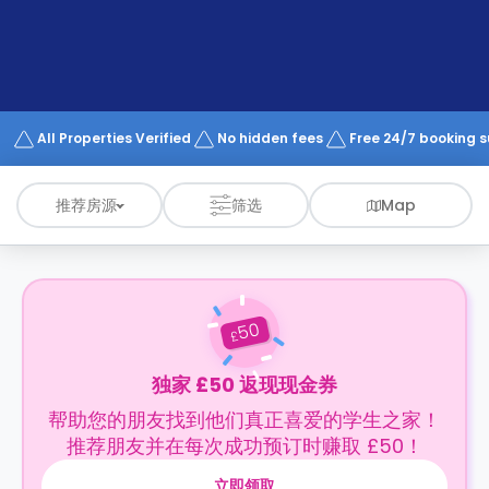
support
Contact
us
How
It
Works
FAQs
All Properties Verified
No hidden fees
Free 24/7 booking 
推荐房源
筛选
Map
50
£
独家 £50 返现现金券
帮助您的朋友找到他们真正喜爱的学生之家！
推荐朋友并在每次成功预订时赚取 £50！
立即领取