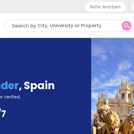
Refer And Earn
Phone sup
City, University or Property
Search by
UK - +
IN - +9
US - +1
der
,
Spain
r verified,
/7