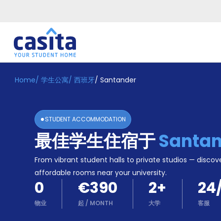
Home
/
学生公寓
/
西班牙
/
Santander
Home
ZH
EUR
登
入
STUDENT ACCOMMODATION
Booking
最佳学生住宿于
Santan
Accommodation
About
us
From vibrant student halls to private studios — discove
Blog
affordable rooms near your university.
Refer
0
€390
2
+
24
And
Become
Earn
物业
起
/
MONTH
大学
客服
A