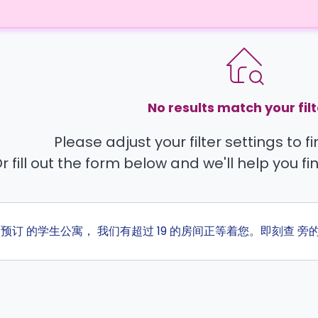
No results match your filt
Please adjust your filter settings to 
r fill out the form below and we'll help you fi
ta 预订 的学生公寓， 我们有超过 19 的房间正等着您。即刻查 