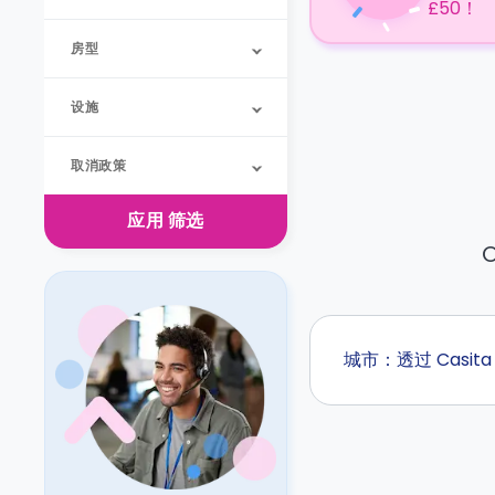
£50！
房型
设施
取消政策
应用
筛选
O
城市：透过 Casi