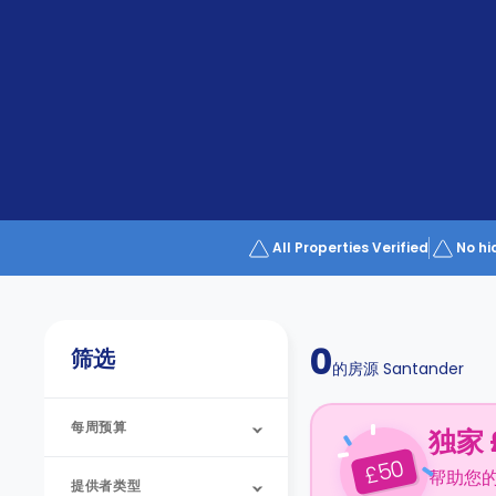
Partner
Help
and
Phone
Support
support
Contact
us
How
It
Works
FAQs
All Properties Verified
No hi
0
筛选
的房源
Santander
每周预算
独家 
50
£
帮助您
提供者类型