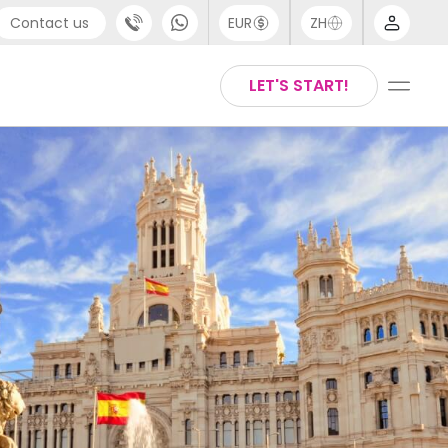
Contact us
EUR
ZH
port
Arabic
LET'S START!
44 (0) 20 3871 8666
Chinese
1 (80) 3711 1326
English
 (646) 718 6172
Thai