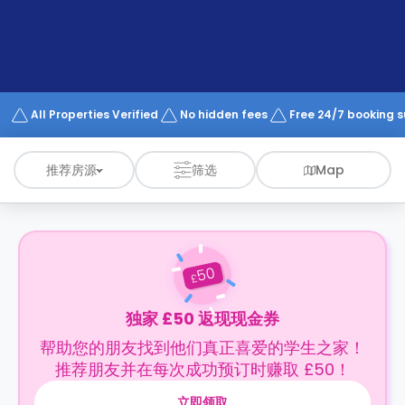
support
Contact
us
How
It
Works
FAQs
All Properties Verified
No hidden fees
Free 24/7 booking 
推荐房源
筛选
Map
50
£
独家 £50 返现现金券
帮助您的朋友找到他们真正喜爱的学生之家！
推荐朋友并在每次成功预订时赚取 £50！
立即领取