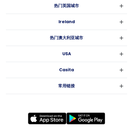
热门英国城市
伦敦
Ireland
伯明翰
都柏林
格拉斯哥
热门澳大利亚城市
科克
利物浦
悉尼
高威
爱丁堡
USA
墨尔本
曼彻斯特
纽约
布里斯班
利兹
Casita
沃斯堡
珀斯
谢菲尔德
消息
洛杉矶
阿德莱德
布里斯托
常用链接
亚特兰大
堪培拉
卡迪夫
罗利
考文垂
新奥尔良
莱斯特
布拉德福德
纽卡斯尔