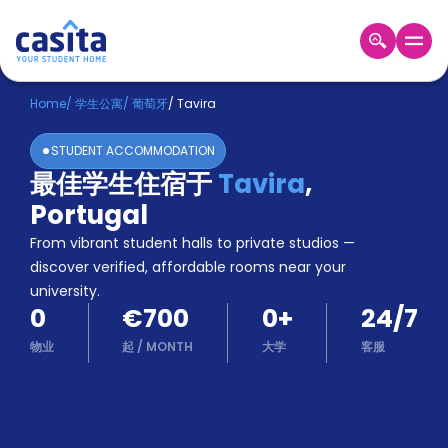
Home
ZH
EUR
Home
/
学生公寓
/
葡萄牙
/
Tavira
登
STUDENT ACCOMMODATION
入
最佳学生住宿于
Tavira
,
Booking
Portugal
Accommodation
About
From vibrant student halls to private studios —
us
discover verified, affordable rooms near your
Blog
university.
Refer
0
€700
0
+
24/7
And
Become
Earn
物业
起
/
MONTH
大学
客服
A
Partner
Help
and
Phone
Support