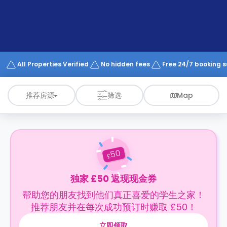
support
Contact
us
How
It
Works
FAQs
All Properties Verified
No hidden fees
Free 24/7 booking 
推荐房源
筛选
Map
50
£
独家 £50 返现现金券
帮助您的朋友找到他们真正喜爱的学生之家！
推荐朋友并在每次成功预订时赚取 £50！
立即领取