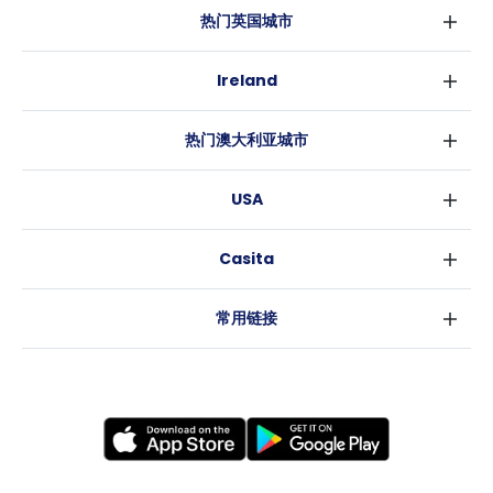
热门英国城市
伦敦
Ireland
伯明翰
都柏林
格拉斯哥
热门澳大利亚城市
科克
利物浦
悉尼
高威
爱丁堡
USA
墨尔本
曼彻斯特
纽约
布里斯班
利兹
Casita
沃斯堡
珀斯
谢菲尔德
消息
洛杉矶
阿德莱德
布里斯托
常用链接
亚特兰大
堪培拉
卡迪夫
罗利
考文垂
新奥尔良
莱斯特
布拉德福德
纽卡斯尔