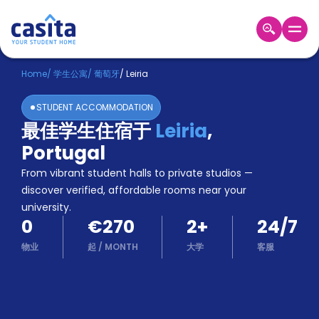
Home
ZH
EUR
Home
/
学生公寓
/
葡萄牙
/
Leiria
登
STUDENT ACCOMMODATION
入
最佳学生住宿于
Leiria
,
Booking
Portugal
Accommodation
About
From vibrant student halls to private studios —
us
discover verified, affordable rooms near your
Blog
university.
Refer
0
€270
2
+
24/7
And
Become
Earn
物业
起
/
MONTH
大学
客服
A
Partner
Help
and
Phone
Support