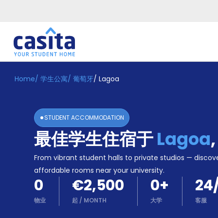
Home
/
学生公寓
/
葡萄牙
/
Lagoa
Home
ZH
EUR
登
入
STUDENT ACCOMMODATION
Booking
最佳学生住宿于
Lagoa
Accommodation
About
us
From vibrant student halls to private studios — discove
Blog
affordable rooms near your university.
Refer
0
€2,500
0
+
24
And
Become
Earn
物业
起
/
MONTH
大学
客服
A