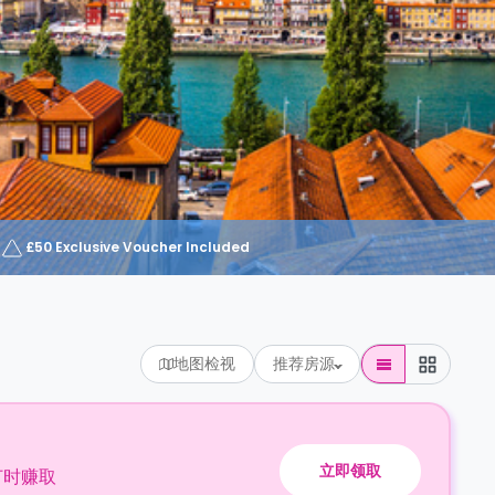
£50 Exclusive Voucher Included
地图检视
推荐房源
立即领取
订时赚取