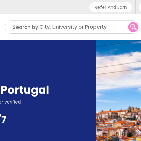
Refer And Earn
Phone sup
City, University or Property
Search by
UK - +
IN - +9
US - +1
,
Portugal
r verified,
/7