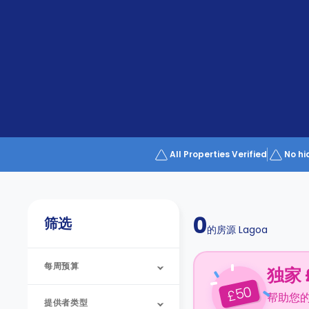
Partner
Help
and
Phone
Support
support
Contact
us
How
It
Works
FAQs
All Properties Verified
No hi
0
筛选
的房源
Lagoa
每周预算
独家 
50
£
帮助您
提供者类型