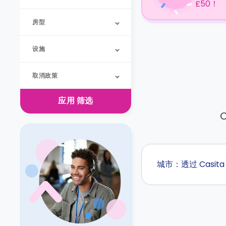
£50！
房型
设施
取消政策
应用
筛选
O
城市：透过 Casi