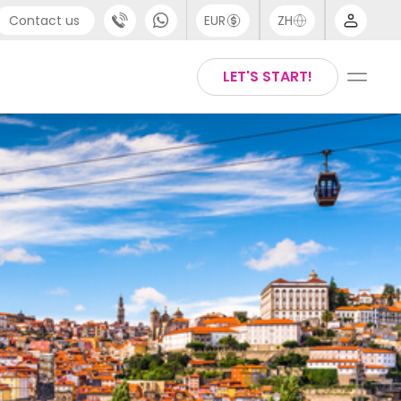
Contact us
EUR
ZH
port
Arabic
LET'S START!
44 (0) 20 3871 8666
Chinese
1 (80) 3711 1326
English
 (646) 718 6172
Thai