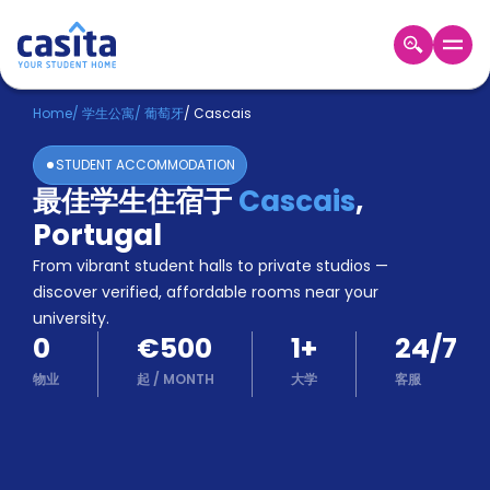
Home
ZH
EUR
Home
/
学生公寓
/
葡萄牙
/
Cascais
登
STUDENT ACCOMMODATION
入
最佳学生住宿于
Cascais
,
Booking
Portugal
Accommodation
About
From vibrant student halls to private studios —
us
discover verified, affordable rooms near your
Blog
university.
Refer
0
€500
1
+
24/7
And
Become
Earn
物业
起
/
MONTH
大学
客服
A
Partner
Help
and
Phone
Support