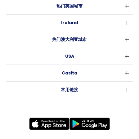
热门英国城市
伦敦
Ireland
伯明翰
都柏林
格拉斯哥
热门澳大利亚城市
科克
利物浦
悉尼
高威
爱丁堡
USA
墨尔本
曼彻斯特
纽约
布里斯班
利兹
Casita
沃斯堡
珀斯
谢菲尔德
消息
洛杉矶
阿德莱德
布里斯托
常用链接
亚特兰大
堪培拉
卡迪夫
罗利
考文垂
新奥尔良
莱斯特
布拉德福德
纽卡斯尔