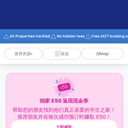
support
Contact
us
How
It
Works
FAQs
All Properties Verified
No hidden fees
Free 24/7 booking 
推荐房源
筛选
Map
50
£
独家 £50 返现现金券
帮助您的朋友找到他们真正喜爱的学生之家！
推荐朋友并在每次成功预订时赚取 £50！
立即领取