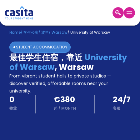
Home
ZH
EUR
Home
/
学生公寓
/
波兰
/
Warsaw
/
University of Warsaw
登
STUDENT ACCOMMODATION
入
最佳学生住宿，靠近
University
Booking
of Warsaw
,
Warsaw
Accommodation
About
From vibrant student halls to private studios —
us
discover verified, affordable rooms near your
Blog
university.
Refer
0
€380
24/7
And
Become
Earn
物业
起
/
MONTH
客服
A
Partner
Help
and
Phone
Support