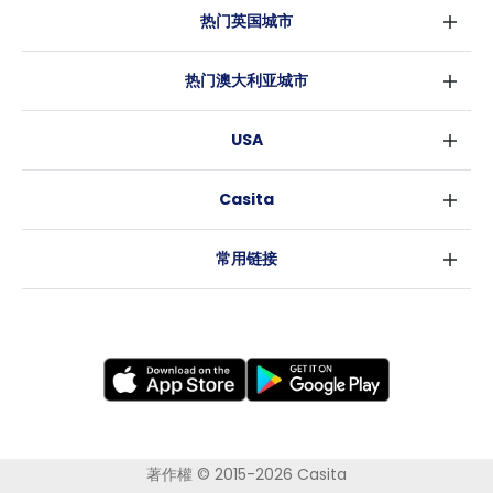
热门英国城市
伦敦
热门澳大利亚城市
伯明翰
悉尼
格拉斯哥
USA
墨尔本
利物浦
纽约
布里斯班
爱丁堡
Casita
沃斯堡
珀斯
曼彻斯特
消息
洛杉矶
阿德莱德
利兹
常用链接
亚特兰大
堪培拉
谢菲尔德
罗利
布里斯托
新奥尔良
卡迪夫
考文垂
莱斯特
布拉德福德
纽卡斯尔
著作權 © 2015-2026 Casita