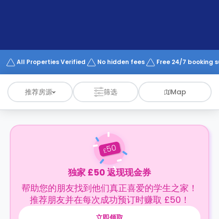
support
Contact
us
How
It
Works
FAQs
All Properties Verified
No hidden fees
Free 24/7 booking 
推荐房源
筛选
Map
50
£
独家 £50 返现现金券
帮助您的朋友找到他们真正喜爱的学生之家！
推荐朋友并在每次成功预订时赚取 £50！
立即领取