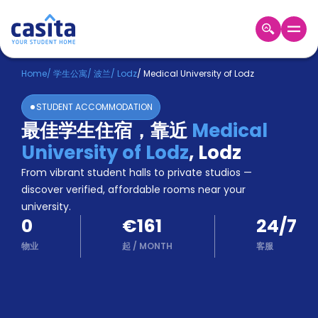
Home
ZH
EUR
Home
/
学生公寓
/
波兰
/
Lodz
/
Medical University of Lodz
登
STUDENT ACCOMMODATION
入
最佳学生住宿，靠近
Medical
Booking
University of Lodz
,
Lodz
Accommodation
About
From vibrant student halls to private studios —
us
discover verified, affordable rooms near your
Blog
university.
Refer
0
€161
24/7
And
Become
Earn
物业
起
/
MONTH
客服
A
Partner
Help
and
Phone
Support