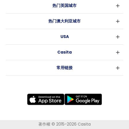
热门英国城市
伦敦
热门澳大利亚城市
伯明翰
悉尼
格拉斯哥
USA
墨尔本
利物浦
纽约
布里斯班
爱丁堡
Casita
沃斯堡
珀斯
曼彻斯特
消息
洛杉矶
阿德莱德
利兹
常用链接
亚特兰大
堪培拉
谢菲尔德
罗利
布里斯托
新奥尔良
卡迪夫
考文垂
莱斯特
布拉德福德
纽卡斯尔
著作權 © 2015-2026 Casita