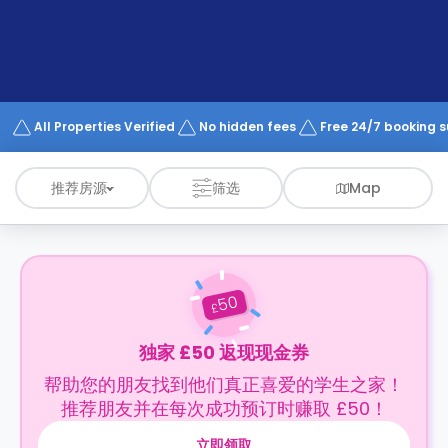
support
Contact
us
How
It
Works
FAQs
All Properties Verified
No hidden fees
Free 24/7 booking 
推荐房源
筛选
Map
50
£
独家 £50 返现现金券
帮助您的朋友找到他们真正喜爱的学生之家！
推荐朋友并在每次成功预订时赚取 £50！
立即领取