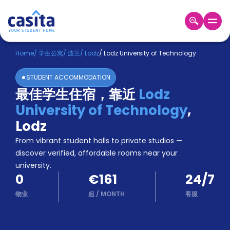
Home
ZH
EUR
Home
/
学生公寓
/
波兰
/
Lodz
/
Lodz University of Technology
登
STUDENT ACCOMMODATION
入
最佳学生住宿，靠近
Lodz
Booking
University of Technology
,
Accommodation
About
Lodz
us
From vibrant student halls to private studios —
Blog
discover verified, affordable rooms near your
Refer
university.
And
Become
0
€161
24/7
Earn
A
物业
起
/
MONTH
客服
Partner
Help
and
Phone
Support