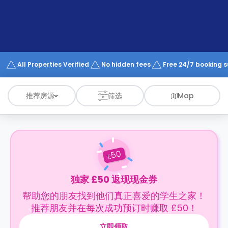
support
Contact
us
How
It
Works
FAQs
All Properties Verified
No hidden fees
Free 24/7 booking 
推荐房源
筛选
Map
50
£
独家 £50 返现现金券
帮助您的朋友找到他们真正喜爱的学生之家！
推荐朋友并在每次成功预订时赚取 £50！
立即领取