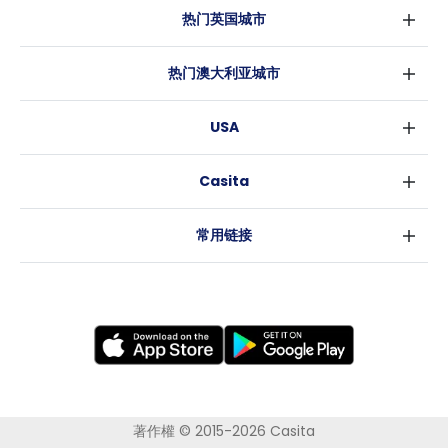
热门英国城市
伦敦
热门澳大利亚城市
伯明翰
悉尼
格拉斯哥
USA
墨尔本
利物浦
纽约
布里斯班
爱丁堡
Casita
沃斯堡
珀斯
曼彻斯特
消息
洛杉矶
阿德莱德
利兹
常用链接
亚特兰大
堪培拉
谢菲尔德
罗利
布里斯托
新奥尔良
卡迪夫
考文垂
莱斯特
布拉德福德
纽卡斯尔
著作權 © 2015-2026 Casita