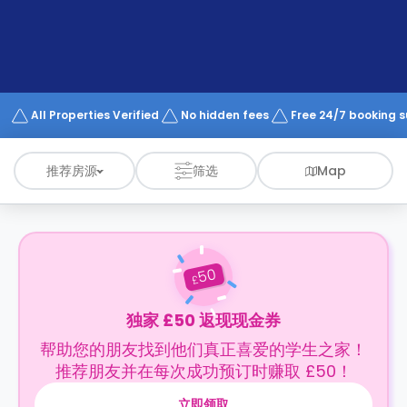
support
Contact
us
How
It
Works
FAQs
All Properties Verified
No hidden fees
Free 24/7 booking 
推荐房源
筛选
Map
50
£
独家 £50 返现现金券
帮助您的朋友找到他们真正喜爱的学生之家！
推荐朋友并在每次成功预订时赚取 £50！
立即领取