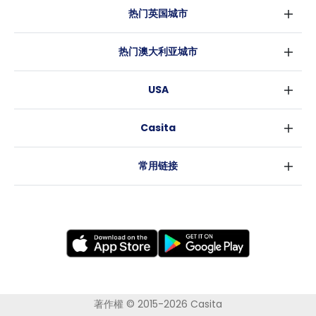
热门英国城市
伦敦
热门澳大利亚城市
伯明翰
悉尼
格拉斯哥
USA
墨尔本
利物浦
纽约
布里斯班
爱丁堡
Casita
沃斯堡
珀斯
曼彻斯特
消息
洛杉矶
阿德莱德
利兹
常用链接
亚特兰大
堪培拉
谢菲尔德
罗利
布里斯托
新奥尔良
卡迪夫
考文垂
莱斯特
布拉德福德
纽卡斯尔
著作權 © 2015-2026 Casita