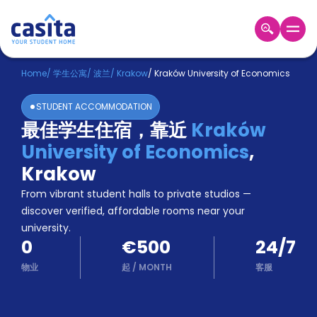
Home
ZH
EUR
Home
/
学生公寓
/
波兰
/
Krakow
/
Kraków University of Economics
登
STUDENT ACCOMMODATION
入
最佳学生住宿，靠近
Kraków
Booking
University of Economics
,
Accommodation
About
Krakow
us
From vibrant student halls to private studios —
Blog
discover verified, affordable rooms near your
Refer
university.
And
Become
0
€500
24/7
Earn
A
物业
起
/
MONTH
客服
Partner
Help
and
Phone
Support