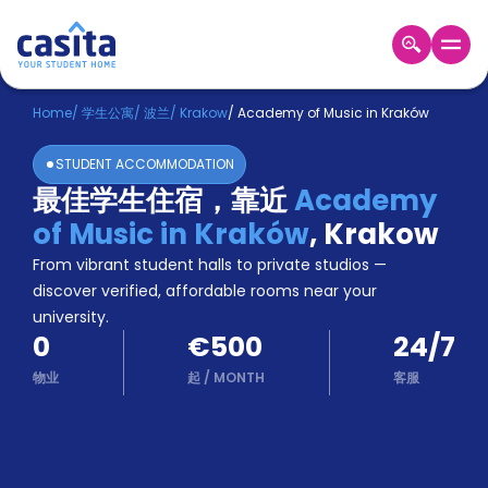
Home
ZH
EUR
Home
/
学生公寓
/
波兰
/
Krakow
/
Academy of Music in Kraków
登
STUDENT ACCOMMODATION
入
最佳学生住宿，靠近
Academy
Booking
of Music in Kraków
,
Krakow
Accommodation
About
From vibrant student halls to private studios —
us
discover verified, affordable rooms near your
Blog
university.
Refer
0
€500
24/7
And
Become
Earn
物业
起
/
MONTH
客服
A
Partner
Help
and
Phone
Support