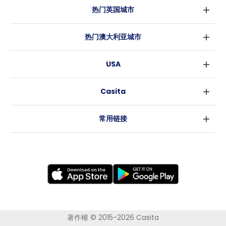
热门英国城市
伦敦
热门澳大利亚城市
伯明翰
悉尼
格拉斯哥
USA
墨尔本
利物浦
纽约
布里斯班
爱丁堡
Casita
沃斯堡
珀斯
曼彻斯特
消息
洛杉矶
阿德莱德
利兹
常用链接
亚特兰大
堪培拉
谢菲尔德
罗利
布里斯托
新奥尔良
卡迪夫
考文垂
莱斯特
布拉德福德
纽卡斯尔
著作權 © 2015-2026 Casita