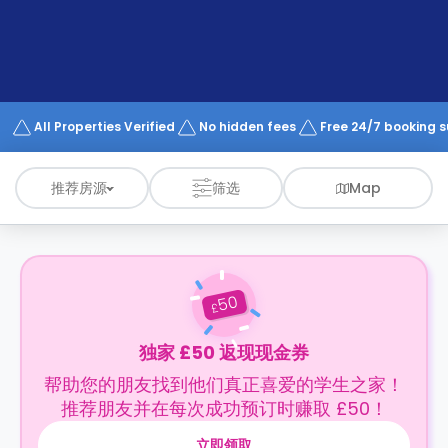
support
Contact
us
How
It
Works
FAQs
All Properties Verified
No hidden fees
Free 24/7 booking 
推荐房源
筛选
Map
50
£
独家 £50 返现现金券
帮助您的朋友找到他们真正喜爱的学生之家！
推荐朋友并在每次成功预订时赚取 £50！
立即领取