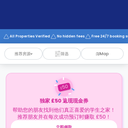
support
Contact
us
How
It
Works
FAQs
All Properties Verified
No hidden fees
Free 24/7 booking 
推荐房源
筛选
Map
50
£
独家 £50 返现现金券
帮助您的朋友找到他们真正喜爱的学生之家！
推荐朋友并在每次成功预订时赚取 £50！
立即领取