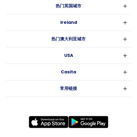
热门英国城市
伦敦
Ireland
伯明翰
都柏林
格拉斯哥
热门澳大利亚城市
科克
利物浦
悉尼
高威
爱丁堡
USA
墨尔本
曼彻斯特
纽约
布里斯班
利兹
Casita
沃斯堡
珀斯
谢菲尔德
消息
洛杉矶
阿德莱德
布里斯托
常用链接
亚特兰大
堪培拉
卡迪夫
罗利
考文垂
新奥尔良
莱斯特
布拉德福德
纽卡斯尔