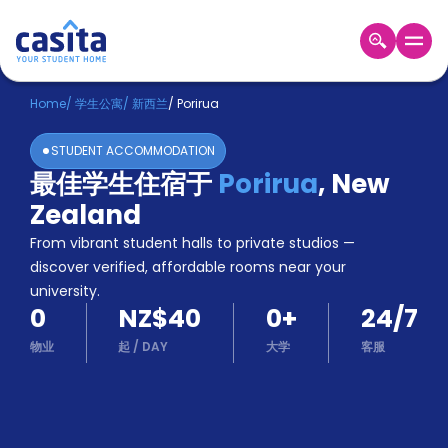
Home
ZH
NZD
Home
/
学生公寓
/
新西兰
/
Porirua
登
STUDENT ACCOMMODATION
入
最佳学生住宿于
Porirua
,
New
Booking
Zealand
Accommodation
About
From vibrant student halls to private studios —
us
discover verified, affordable rooms near your
Blog
university.
Refer
0
NZ$40
0
+
24/7
And
Become
Earn
物业
起
/
DAY
大学
客服
A
Partner
Help
and
Phone
Support