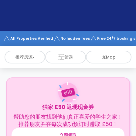
support
Contact
us
How
It
Works
FAQs
All Properties Verified
No hidden fees
Free 24/7 booking 
推荐房源
筛选
Map
50
£
独家 £50 返现现金券
帮助您的朋友找到他们真正喜爱的学生之家！
推荐朋友并在每次成功预订时赚取 £50！
立即领取