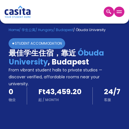
Home
ZH
HUF
Home
/
学生公寓
/
Hungary
/
Budapest
/
Óbuda University
登
STUDENT ACCOMMODATION
入
最佳学生住宿，靠近
Óbuda
Booking
University
,
Budapest
Accommodation
About
From vibrant student halls to private studios —
us
discover verified, affordable rooms near your
Blog
university.
Refer
0
Ft43,459.20
24/7
And
Become
Earn
物业
起
/
MONTH
客服
A
Partner
Help
and
Phone
Support