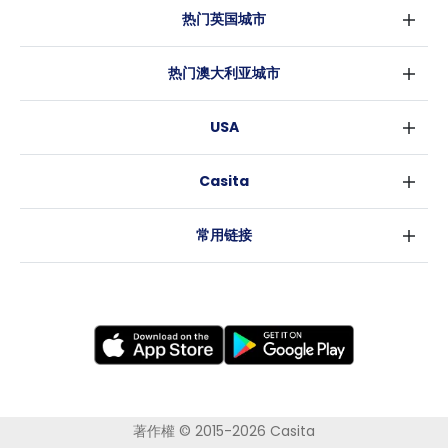
热门英国城市
伦敦
热门澳大利亚城市
伯明翰
悉尼
格拉斯哥
USA
墨尔本
利物浦
纽约
布里斯班
爱丁堡
Casita
沃斯堡
珀斯
曼彻斯特
消息
洛杉矶
阿德莱德
利兹
常用链接
亚特兰大
堪培拉
谢菲尔德
罗利
布里斯托
新奥尔良
卡迪夫
考文垂
莱斯特
布拉德福德
纽卡斯尔
著作權 © 2015-2026 Casita