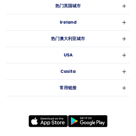
热门英国城市
伦敦
Ireland
伯明翰
都柏林
格拉斯哥
热门澳大利亚城市
科克
利物浦
悉尼
高威
爱丁堡
USA
墨尔本
曼彻斯特
纽约
布里斯班
利兹
Casita
沃斯堡
珀斯
谢菲尔德
消息
洛杉矶
阿德莱德
布里斯托
常用链接
亚特兰大
堪培拉
卡迪夫
罗利
考文垂
新奥尔良
莱斯特
布拉德福德
纽卡斯尔