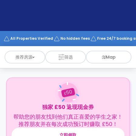
support
Contact
us
How
It
Works
FAQs
All Properties Verified
No hidden fees
Free 24/7 booking 
推荐房源
筛选
Map
50
£
独家 £50 返现现金券
帮助您的朋友找到他们真正喜爱的学生之家！
推荐朋友并在每次成功预订时赚取 £50！
立即领取