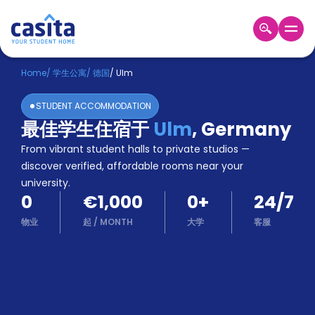
Home
ZH
EUR
Home
/
学生公寓
/
德国
/
Ulm
登
STUDENT ACCOMMODATION
入
最佳学生住宿于
Ulm
,
Germany
Booking
From vibrant student halls to private studios —
Accommodation
About
discover verified, affordable rooms near your
us
university.
0
€1,000
0
+
24/7
Blog
Refer
物业
起
/
MONTH
大学
客服
And
Become
Earn
A
Partner
Help
and
Phone
Support