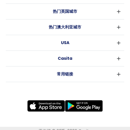
热门英国城市
伦敦
热门澳大利亚城市
伯明翰
悉尼
格拉斯哥
USA
墨尔本
利物浦
纽约
布里斯班
爱丁堡
Casita
沃斯堡
珀斯
曼彻斯特
消息
洛杉矶
阿德莱德
利兹
常用链接
亚特兰大
堪培拉
谢菲尔德
罗利
布里斯托
新奥尔良
卡迪夫
考文垂
莱斯特
布拉德福德
纽卡斯尔