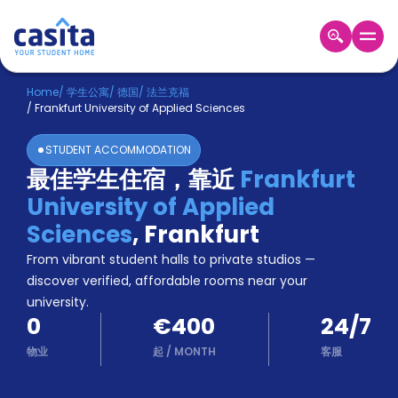
Home
ZH
EUR
Home
/
学生公寓
/
德国
/
法兰克福
/
Frankfurt University of Applied Sciences
登
入
STUDENT ACCOMMODATION
Booking
最佳学生住宿，靠近
Frankfurt
Accommodation
University of Applied
About
us
Sciences
,
Frankfurt
Blog
From vibrant student halls to private studios —
Refer
discover verified, affordable rooms near your
And
university.
Become
Earn
0
€400
24/7
A
Partner
物业
起
/
MONTH
客服
Help
and
Phone
Support