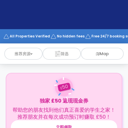
support
Contact
us
How
It
Works
FAQs
All Properties Verified
No hidden fees
Free 24/7 booking 
推荐房源
筛选
Map
50
£
独家 £50 返现现金券
帮助您的朋友找到他们真正喜爱的学生之家！
推荐朋友并在每次成功预订时赚取 £50！
立即领取