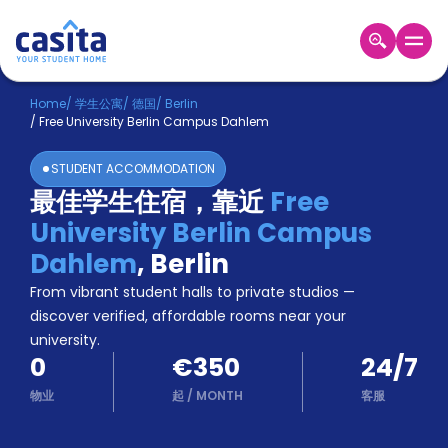
Home
ZH
EUR
Home
/
学生公寓
/
德国
/
Berlin
/
Free University Berlin Campus Dahlem
登
入
STUDENT ACCOMMODATION
Booking
最佳学生住宿，靠近
Free
Accommodation
University Berlin Campus
About
us
Dahlem
,
Berlin
Blog
From vibrant student halls to private studios —
Refer
discover verified, affordable rooms near your
And
university.
Become
Earn
0
€350
24/7
A
Partner
物业
起
/
MONTH
客服
Help
and
Phone
Support