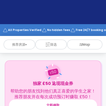
support
Contact
us
How
It
Works
FAQs
All Properties Verified
No hidden fees
Free 24/7 booking 
推荐房源
筛选
Map
50
£
独家 £50 返现现金券
帮助您的朋友找到他们真正喜爱的学生之家！
推荐朋友并在每次成功预订时赚取 £50！
立即领取