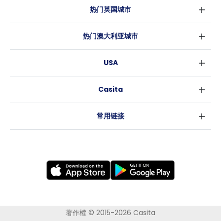
热门英国城市
伦敦
热门澳大利亚城市
伯明翰
悉尼
格拉斯哥
USA
墨尔本
利物浦
纽约
布里斯班
爱丁堡
Casita
沃斯堡
珀斯
曼彻斯特
消息
洛杉矶
阿德莱德
利兹
常用链接
亚特兰大
堪培拉
谢菲尔德
罗利
布里斯托
新奥尔良
卡迪夫
考文垂
莱斯特
布拉德福德
纽卡斯尔
著作權 © 2015-2026 Casita