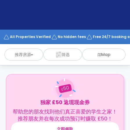
support
Contact
us
How
It
Works
FAQs
All Properties Verified
No hidden fees
Free 24/7 booking 
推荐房源
筛选
Map
50
£
独家 £50 返现现金券
帮助您的朋友找到他们真正喜爱的学生之家！
推荐朋友并在每次成功预订时赚取 £50！
立即领取