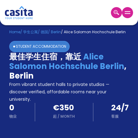
Home
ZH
EUR
Home
/
学生公寓
/
德国
/
Berlin
/
Alice Salomon Hochschule Berlin
登
STUDENT ACCOMMODATION
入
最佳学生住宿，靠近
Alice
Booking
Salomon Hochschule Berlin
,
Accommodation
About
Berlin
us
From vibrant student halls to private studios —
Blog
discover verified, affordable rooms near your
Refer
university.
And
Become
0
€350
24/7
Earn
A
物业
起
/
MONTH
客服
Partner
Help
and
Phone
Support