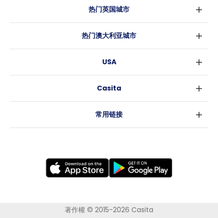
热门英国城市
伦敦
热门澳大利亚城市
伯明翰
悉尼
格拉斯哥
USA
墨尔本
利物浦
纽约
布里斯班
爱丁堡
Casita
沃斯堡
珀斯
曼彻斯特
消息
洛杉矶
阿德莱德
利兹
常用链接
亚特兰大
堪培拉
谢菲尔德
罗利
布里斯托
新奥尔良
卡迪夫
考文垂
莱斯特
布拉德福德
纽卡斯尔
著作權 © 2015-2026 Casita