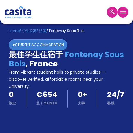
Home
ZH
EUR
Home
/
学生公寓
/
法国
/
Fontenay Sous Bois
登
STUDENT ACCOMMODATION
入
最佳学生住宿于
Fontenay Sous
Booking
Bois
,
France
Accommodation
About
From vibrant student halls to private studios —
us
discover verified, affordable rooms near your
Blog
university.
Refer
0
€654
0
+
24/7
And
Become
Earn
物业
起
/
MONTH
大学
客服
A
Partner
Help
and
Phone
Support