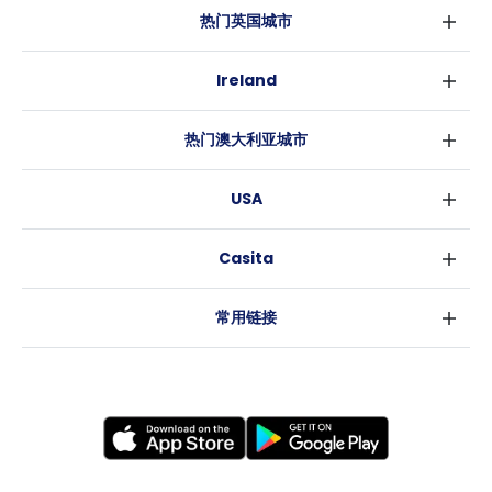
热门英国城市
伦敦
Ireland
伯明翰
都柏林
格拉斯哥
热门澳大利亚城市
科克
利物浦
悉尼
高威
爱丁堡
USA
墨尔本
曼彻斯特
纽约
布里斯班
利兹
Casita
沃斯堡
珀斯
谢菲尔德
消息
洛杉矶
阿德莱德
布里斯托
常用链接
亚特兰大
堪培拉
卡迪夫
罗利
考文垂
新奥尔良
莱斯特
布拉德福德
纽卡斯尔