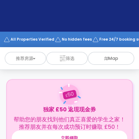
support
Contact
us
How
It
Works
FAQs
All Properties Verified
No hidden fees
Free 24/7 booking 
推荐房源
筛选
Map
50
£
独家 £50 返现现金券
帮助您的朋友找到他们真正喜爱的学生之家！
推荐朋友并在每次成功预订时赚取 £50！
立即领取