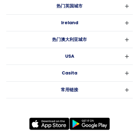
热门英国城市
伦敦
Ireland
伯明翰
都柏林
格拉斯哥
热门澳大利亚城市
科克
利物浦
悉尼
高威
爱丁堡
USA
墨尔本
曼彻斯特
纽约
布里斯班
利兹
Casita
沃斯堡
珀斯
谢菲尔德
消息
洛杉矶
阿德莱德
布里斯托
常用链接
亚特兰大
堪培拉
卡迪夫
罗利
考文垂
新奥尔良
莱斯特
布拉德福德
纽卡斯尔