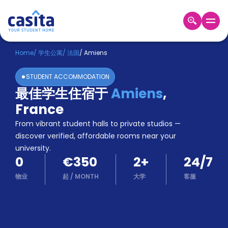
Home
ZH
EUR
Home
/
学生公寓
/
法国
/
Amiens
登
STUDENT ACCOMMODATION
入
最佳学生住宿于
Amiens
,
Booking
France
Accommodation
About
From vibrant student halls to private studios —
us
discover verified, affordable rooms near your
Blog
university.
Refer
0
€350
2
+
24/7
And
Become
Earn
物业
起
/
MONTH
大学
客服
A
Partner
Help
and
Phone
Support