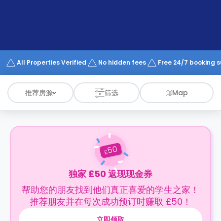
support
Contact
us
How
It
Works
FAQs
All Properties Verified
No hidden fees
Free 24/7 booking 
推荐房源
筛选
Map
50
£
独家 £50 返现现金券
帮助您的朋友找到他们真正喜爱的学生之家！
推荐朋友并在每次成功预订时赚取 £50！
立即领取