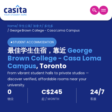
Home
ZH
CAD
Home
/
学生公寓
/
加拿大
/
多伦多
/
George Brown College - Casa Loma Campus
登
入
STUDENT ACCOMMODATION
Booking
最佳学生住宿，靠近
George
Accommodation
Brown College - Casa Loma
About
us
Campus
,
Toronto
Blog
From vibrant student halls to private studios —
Refer
discover verified, affordable rooms near your
And
university.
Become
Earn
0
C$245
24/7
A
Partner
物业
起
/
MONTH
客服
Help
and
Phone
Support