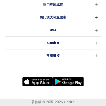
热门英国城市
伦敦
热门澳大利亚城市
伯明翰
悉尼
格拉斯哥
USA
墨尔本
利物浦
纽约
布里斯班
爱丁堡
Casita
沃斯堡
珀斯
曼彻斯特
消息
洛杉矶
阿德莱德
利兹
常用链接
亚特兰大
堪培拉
谢菲尔德
罗利
布里斯托
新奥尔良
卡迪夫
考文垂
莱斯特
布拉德福德
纽卡斯尔
著作權 © 2015-2026 Casita