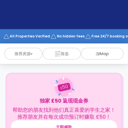
support
Contact
us
How
It
Works
FAQs
All Properties Verified
No hidden fees
Free 24/7 booking 
推荐房源
筛选
Map
50
£
独家 £50 返现现金券
帮助您的朋友找到他们真正喜爱的学生之家！
推荐朋友并在每次成功预订时赚取 £50！
立即领取