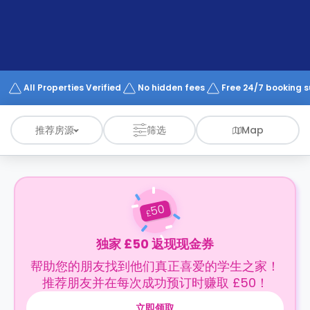
support
Contact
us
How
It
Works
FAQs
All Properties Verified
No hidden fees
Free 24/7 booking 
推荐房源
筛选
Map
50
£
独家 £50 返现现金券
帮助您的朋友找到他们真正喜爱的学生之家！
推荐朋友并在每次成功预订时赚取 £50！
立即领取