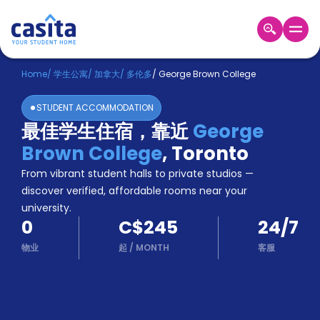
Home
ZH
CAD
Home
/
学生公寓
/
加拿大
/
多伦多
/
George Brown College
登
STUDENT ACCOMMODATION
入
最佳学生住宿，靠近
George
Booking
Brown College
,
Toronto
Accommodation
About
From vibrant student halls to private studios —
us
discover verified, affordable rooms near your
Blog
university.
Refer
0
C$245
24/7
And
Become
Earn
物业
起
/
MONTH
客服
A
Partner
Help
and
Phone
Support