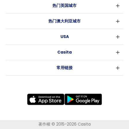
热门英国城市
伦敦
热门澳大利亚城市
伯明翰
悉尼
格拉斯哥
USA
墨尔本
利物浦
纽约
布里斯班
爱丁堡
Casita
沃斯堡
珀斯
曼彻斯特
消息
洛杉矶
阿德莱德
利兹
常用链接
亚特兰大
堪培拉
谢菲尔德
罗利
布里斯托
新奥尔良
卡迪夫
考文垂
莱斯特
布拉德福德
纽卡斯尔
著作權 © 2015-2026 Casita