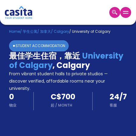
Home
ZH
CAD
Home
/
学生公寓
/
加拿大
/
Calgary
/
University of Calgary
登
STUDENT ACCOMMODATION
入
最佳学生住宿，靠近
University
Booking
of Calgary
,
Calgary
Accommodation
About
From vibrant student halls to private studios —
us
discover verified, affordable rooms near your
Blog
university.
Refer
0
C$700
24/7
And
Become
Earn
物业
起
/
MONTH
客服
A
Partner
Help
and
Phone
Support