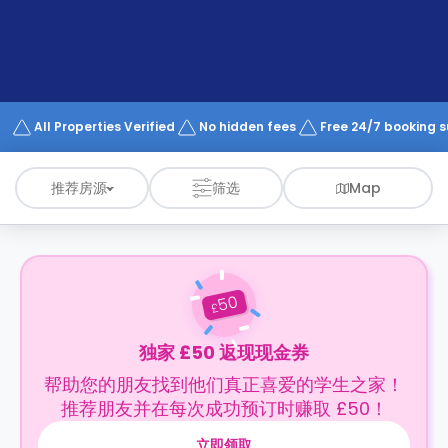
support
Contact
us
How
It
Works
FAQs
All Properties Verified
No hidden fees
Free 24/7 booking 
推荐房源
筛选
Map
50
£
独家 £50 返现现金券
帮助您的朋友找到他们真正喜爱的学生之家！
推荐朋友并在每次成功预订时赚取 £50！
立即领取