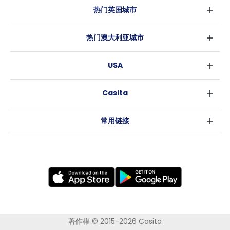
热门英国城市
伦敦
热门澳大利亚城市
伯明翰
悉尼
格拉斯哥
USA
墨尔本
利物浦
纽约
布里斯班
爱丁堡
Casita
沃斯堡
珀斯
曼彻斯特
消息
洛杉矶
阿德莱德
利兹
常用链接
亚特兰大
堪培拉
谢菲尔德
罗利
布里斯托
新奥尔良
卡迪夫
考文垂
莱斯特
布拉德福德
纽卡斯尔
著作權 © 2015-2026 Casita