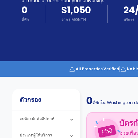
Partner
affordable rooms near your university.
Help
0
$1,050
24
and
Phone
Support
ที่พัก
จาก
/
MONTH
บริการ
support
Contact
us
How
It
Works
FAQs
All Properties Verified
No hi
0
ตัวกรอง
ที่พักใน
Washington d
งบห้องพักต่อสัปดาห์
บัตรก
50
£
ช่วยเพื่
ประเภทผู้ให้บริการ