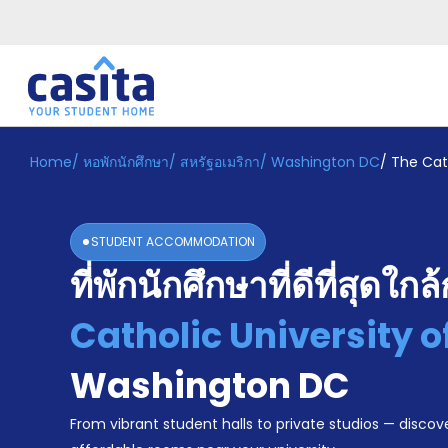
Home
/
หอพักนักศึกษา
/
สหรัฐอเมริกา
/
Washington DC
/
The Cat
Home
TH
USD
เข้าสู่
ระบบ
STUDENT ACCOMMODATION
Booking
ที่พักนักศึกษาที่ดีที่สุดใกล
Accommodation
About
us
Catholic University 
Blog
Refer
Washington DC
And
Become
Earn
From vibrant student halls to private studios — discove
A