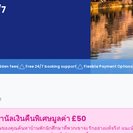
/7
dden fees
Free 24/7 booking support
Flexible Payment Options
c
ำนัลเงินคืนพิเศษมูลค่า £50
อนของคุณค้นหาบ้านพักนักศึกษาที่พวกเขาจะรักอย่างแท้จริง! แนะ