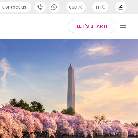
Contact us
USD
TH
port
Arabic
LET'S START!
4 (0) 20 3871 8666
Chinese
1 (80) 3711 1326
English
 (646) 718 6172
Thai