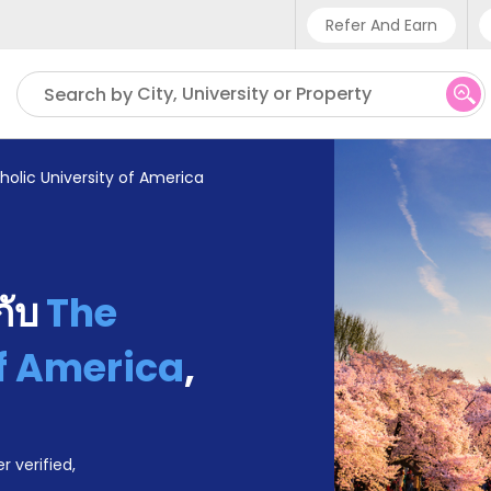
Refer And Earn
Phone sup
City, University or Property
Search by
UK - +4
IN - +9
holic University of America
US - +1
้กับ
The
of America
,
r verified,