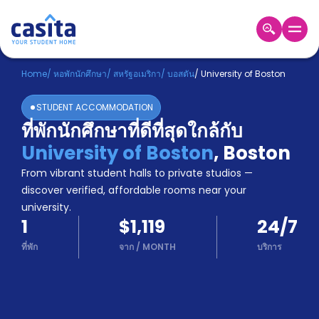
Home
TH
USD
Home
/
หอพักนักศึกษา
/
สหรัฐอเมริกา
/
บอสตัน
/
University of Boston
เข้าสู่
STUDENT ACCOMMODATION
ระบบ
ที่พักนักศึกษาที่ดีที่สุดใกล้กับ
Booking
University of Boston
,
Boston
Accommodation
About
From vibrant student halls to private studios —
us
discover verified, affordable rooms near your
Blog
university.
Refer
1
$1,119
24/7
And
Become
Earn
ที่พัก
จาก
/
MONTH
บริการ
A
Partner
Help
and
Phone
Support