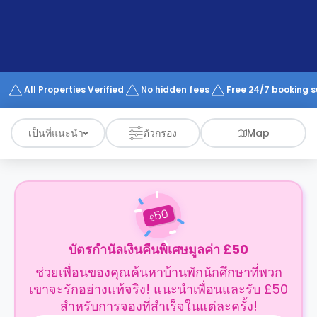
support
Contact
us
How
It
Works
FAQs
All Properties Verified
No hidden fees
Free 24/7 booking 
เป็นที่แนะนำ
ตัวกรอง
Map
50
£
บัตรกำนัลเงินคืนพิเศษมูลค่า £50
ช่วยเพื่อนของคุณค้นหาบ้านพักนักศึกษาที่พวก
เขาจะรักอย่างแท้จริง! แนะนำเพื่อนและรับ £50
สำหรับการจองที่สำเร็จในแต่ละครั้ง!