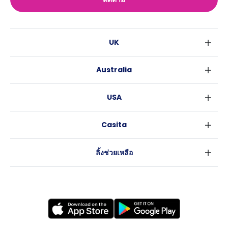
UK
ลอนดอน
Australia
เบอร์มิงแฮม
ซิดนีย์
กลาสโกว
USA
เมลเบิร์น
ลิเวอร์พูล
นิวยอร์ค
บริสเบน
เอดินเบอระ
Casita
ฟอร์ตเวิร์ธ
เพิร์ธ
แมนเชสเตอร์
ข่าว
แอตแลนตา
อะเดลายด์
ลีดส์
ลิ้งช่วยเหลือ
ราลี
แครนเบอร์รา
เชฟฟีลส์
ข้อตกลงการใช้งาน
นิวออร์ลีนส์
บริสโทล
นโยบายความเป็นส่วนตัว
ออสติน
คาร์ดิฟ
โคเวนทรี
เลสเตอร์