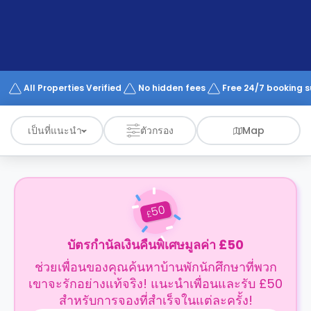
support
Contact
us
How
It
Works
FAQs
All Properties Verified
No hidden fees
Free 24/7 booking 
เป็นที่แนะนำ
ตัวกรอง
Map
50
£
บัตรกำนัลเงินคืนพิเศษมูลค่า £50
ช่วยเพื่อนของคุณค้นหาบ้านพักนักศึกษาที่พวก
เขาจะรักอย่างแท้จริง! แนะนำเพื่อนและรับ £50
สำหรับการจองที่สำเร็จในแต่ละครั้ง!