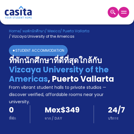
Home
TH
MXN
Home
/
หอพักนักศึกษา
/
Mexico
/
Puerto Vallarta
/
Vizcaya University of the Americas
เข้าสู่
ระบบ
STUDENT ACCOMMODATION
Booking
ที่พักนักศึกษาที่ดีที่สุดใกล้กับ
Accommodation
Vizcaya University of the
About
us
Americas
,
Puerto Vallarta
Blog
From vibrant student halls to private studios —
Refer
discover verified, affordable rooms near your
And
university.
Become
Earn
0
Mex$349
24/7
A
Partner
ที่พัก
จาก
/
DAY
บริการ
Help
and
Phone
Support