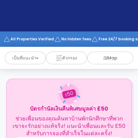
support
Contact
us
How
It
Works
FAQs
All Properties Verified
No hidden fees
Free 24/7 booking 
เป็นที่แนะนำ
ตัวกรอง
Map
50
£
บัตรกำนัลเงินคืนพิเศษมูลค่า £50
ช่วยเพื่อนของคุณค้นหาบ้านพักนักศึกษาที่พวก
เขาจะรักอย่างแท้จริง! แนะนำเพื่อนและรับ £50
สำหรับการจองที่สำเร็จในแต่ละครั้ง!