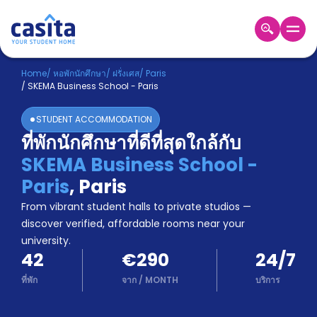
Home
TH
EUR
Home
/
หอพักนักศึกษา
/
ฝรั่งเศส
/
Paris
/
SKEMA Business School - Paris
เข้าสู่
ระบบ
STUDENT ACCOMMODATION
Booking
ที่พักนักศึกษาที่ดีที่สุดใกล้กับ
Accommodation
SKEMA Business School -
About
us
Paris
,
Paris
Blog
From vibrant student halls to private studios —
Refer
discover verified, affordable rooms near your
And
university.
Become
Earn
42
€290
24/7
A
Partner
ที่พัก
จาก
/
MONTH
บริการ
Help
and
Phone
Support