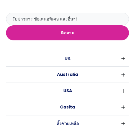
ติดตาม
UK
ลอนดอน
Australia
เบอร์มิงแฮม
ซิดนีย์
กลาสโกว
USA
เมลเบิร์น
ลิเวอร์พูล
นิวยอร์ค
บริสเบน
เอดินเบอระ
Casita
ฟอร์ตเวิร์ธ
เพิร์ธ
แมนเชสเตอร์
ข่าว
แอตแลนตา
อะเดลายด์
ลีดส์
ลิ้งช่วยเหลือ
ราลี
แครนเบอร์รา
เชฟฟีลส์