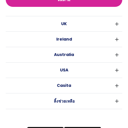
UK
ลอนดอน
Ireland
เบอร์มิงแฮม
ดับลิน
กลาสโกว
Australia
คอร์ค
ลิเวอร์พูล
ซิดนีย์
กาลเวย์
เอดินเบอระ
USA
เมลเบิร์น
แมนเชสเตอร์
นิวยอร์ค
บริสเบน
ลีดส์
Casita
ฟอร์ตเวิร์ธ
เพิร์ธ
เชฟฟีลส์
ข่าว
แอตแลนตา
อะเดลายด์
บริสโทล
ลิ้งช่วยเหลือ
ราลี
แครนเบอร์รา
คาร์ดิฟ
ข้อตกลงการใช้งาน
นิวออร์ลีนส์
โคเวนทรี
นโยบายความเป็นส่วนตัว
ออสติน
เลสเตอร์