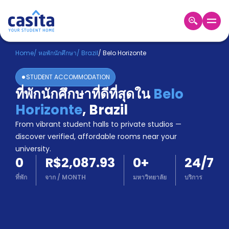
Home
TH
BRL
Home
/
หอพักนักศึกษา
/
Brazil
/
Belo Horizonte
เข้าสู่
STUDENT ACCOMMODATION
ระบบ
ที่พักนักศึกษาที่ดีที่สุดใน
Belo
Booking
Horizonte
,
Brazil
Accommodation
About
From vibrant student halls to private studios —
us
discover verified, affordable rooms near your
Blog
university.
Refer
0
R$2,087.93
0
+
24/7
And
Become
Earn
ที่พัก
จาก
/
MONTH
มหาวิทยาลัย
บริการ
A
Partner
Help
and
Phone
Support