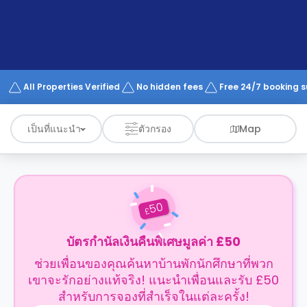
support
Contact
us
How
It
Works
FAQs
All Properties Verified
No hidden fees
Free 24/7 booking 
เป็นที่แนะนำ
ตัวกรอง
Map
50
£
บัตรกำนัลเงินคืนพิเศษมูลค่า £50
ช่วยเพื่อนของคุณค้นหาบ้านพักนักศึกษาที่พวก
เขาจะรักอย่างแท้จริง! แนะนำเพื่อนและรับ £50
สำหรับการจองที่สำเร็จในแต่ละครั้ง!